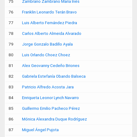
75
Zambrano Zambrano María Inés
76
Franklin Leonardo Terán Bravo
77
Luis Alberto Fernández Piedra
78
Carlos Alberto Almeida Alvarado
79
Jorge Gonzalo Badillo Ayala
80
Luis Orlando Choez Choez
81
Alex Geovanny Cedeño Briones
82
Gabriela Estefanía Obando Balseca
83
Patricio Alfredo Acosta Jara
84
Enriqueta Leonor Lynch Navarro
85
Guillermo Emilio Pacheco Pérez
86
Mónica Alexandra Duque Rodríguez
87
Miguel Ángel Pujota