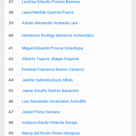
37
Leofrey Orlando Pontón Bermeo
38
Laura Matilde Guerrón Pazos
39
Adrián Alexander Andrade Lara
40
Humberto Rodrigo Barreiros Armendáriz
41
Miguel Eduardo Pionce Soledispa
42
Alberto Tagore Jhayya Segovia
43
Esteban Francisco Bueno Carrasco
44
Jenifer Gabriela Erazo Albán
45
Jaime Arnulfo Santos Basantes
46
Luis Alexander Arcentales Astudillo
47
Javier Pérez Serrano
48
Velasco Dávila Yolanda Soraya
49
Nancy del Rocío Flores Hinojosa