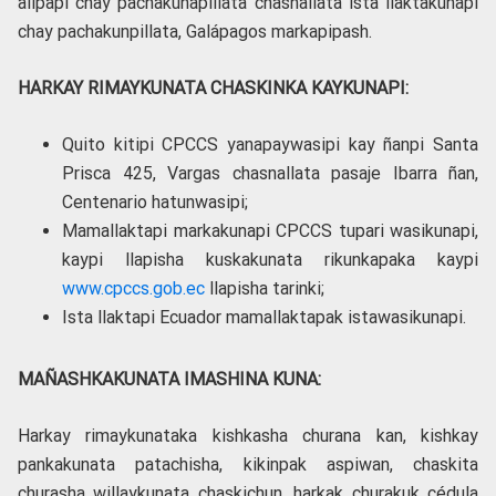
allpapi chay pachakunapillata chasnallata ista llaktakunapi
chay pachakunpillata, Galápagos markapipash.
HARKAY RIMAYKUNATA CHASKINKA KAYKUNAPI:
Quito kitipi CPCCS yanapaywasipi kay ñanpi Santa
Prisca 425, Vargas chasnallata pasaje Ibarra ñan,
Centenario hatunwasipi;
Mamallaktapi markakunapi CPCCS tupari wasikunapi,
kaypi llapisha kuskakunata rikunkapaka kaypi
www.cpccs.gob.ec
llapisha tarinki;
Ista llaktapi Ecuador mamallaktapak istawasikunapi.
MAÑASHKAKUNATA IMASHINA KUNA:
Harkay rimaykunataka kishkasha churana kan, kishkay
pankakunata patachisha, kikinpak aspiwan, chaskita
churasha willaykunata chaskichun, harkak churakuk cédula