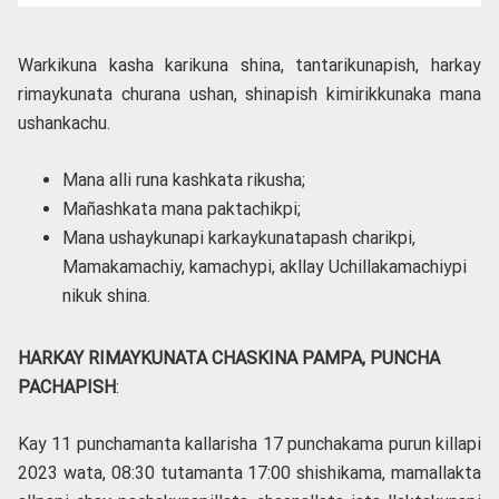
Warkikuna kasha karikuna shina, tantarikunapish, harkay
rimaykunata churana ushan, shinapish kimirikkunaka mana
ushankachu.
Mana alli runa kashkata rikusha;
Mañashkata mana paktachikpi;
Mana ushaykunapi karkaykunatapash charikpi,
Mamakamachiy, kamachypi, akllay Uchillakamachiypi
nikuk shina.
HARKAY RIMAYKUNATA CHASKINA PAMPA, PUNCHA
PACHAPISH
:
Kay 11 punchamanta kallarisha 17 punchakama purun killapi
2023 wata, 08:30 tutamanta 17:00 shishikama, mamallakta