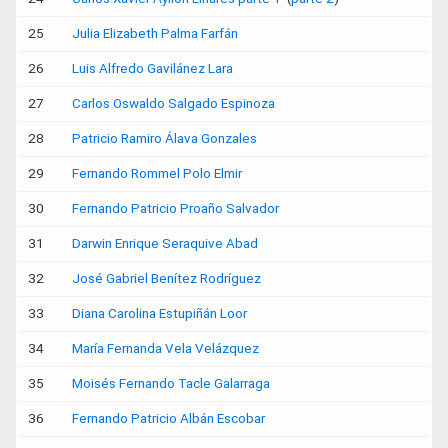
25
Julia Elizabeth Palma Farfán
26
Luis Alfredo Gavilánez Lara
27
Carlos Oswaldo Salgado Espinoza
28
Patricio Ramiro Álava Gonzales
29
Fernando Rommel Polo Elmir
30
Fernando Patricio Proaño Salvador
31
Darwin Enrique Seraquive Abad
32
José Gabriel Benítez Rodríguez
33
Diana Carolina Estupiñán Loor
34
María Fernanda Vela Velázquez
35
Moisés Fernando Tacle Galarraga
36
Fernando Patricio Albán Escobar