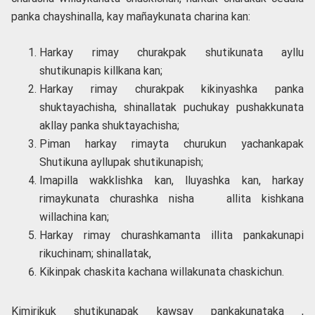
panka chayshinalla, kay mañaykunata charina kan:
Harkay rimay churakpak shutikunata ayllu
shutikunapis killkana kan;
Harkay rimay churakpak kikinyashka panka
shuktayachisha, shinallatak puchukay pushakkunata
akllay panka shuktayachisha;
Piman harkay rimayta churukun yachankapak
Shutikuna ayllupak shutikunapish;
Imapilla wakklishka kan, lluyashka kan, harkay
rimaykunata churashka nisha allita kishkana
willachina kan;
Harkay rimay churashkamanta illita pankakunapi
rikuchinam; shinallatak,
Kikinpak chaskita kachana willakunata chaskichun.
Kimirikuk shutikunapak kawsay pankakunataka ,