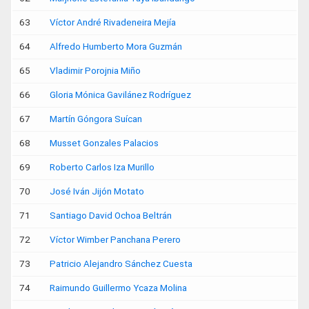
63
Víctor André Rivadeneira Mejía
64
Alfredo Humberto Mora Guzmán
65
Vladimir Porojnia Miño
66
Gloria Mónica Gavilánez Rodríguez
67
Martín Góngora Suícan
68
Musset Gonzales Palacios
69
Roberto Carlos Iza Murillo
70
José Iván Jijón Motato
71
Santiago David Ochoa Beltrán
72
Víctor Wimber Panchana Perero
73
Patricio Alejandro Sánchez Cuesta
74
Raimundo Guillermo Ycaza Molina