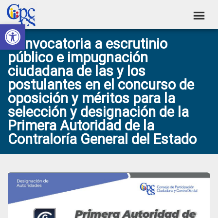
Skip
Skip
Skip
Skip
to
to
to
to
Abrir barra de herramientas
Consejo
primary
main
primary
footer
Construyendo
Convocatoria a escrutinio
navigation
content
sidebar
de
Poder
público e impugnación
Ciudadano
Participación
ciudadana de las y los
Ciudadana
postulantes en el concurso de
y
oposición y méritos para la
Control
selección y designación de la
Primera Autoridad de la
Social
Contraloría General del Estado