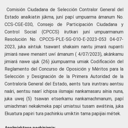
Comisión Ciudadana de Selección Contralor General del
Estado anaíkiatin júkma, juní papí umpuarma ámanum No.
CCS-CGE-030, Consejo de Participación Ciudadana y
Control Social (CPCCS) írutkari juní umpuarmanum
Resolución No. CPCCS-PLE-SG-010-E-2023-053 04-07-
2023, juka aíntiuk tsawant shakaim nantu jimará nupanti
jimiará nawe menaint uwí ámanum ( 4/07/2023), akánkamu
jimiará nawe ujuk (26) júumpuarma umiak Codificación del
Reglamento del Concurso de Oposición y Méritos para la
Selección y Designación de la Primera Autoridad de la
Contraloría General del Estado, aents tura iruntraru aentsu
naári, aentsu naarí ichipsa iísmajai nankamasaru aínia nuna,
juka uwej (5) tsawan etserkamu nankamachmanum, papí
umiachmari nekakmeka papí umiatsui tusam awátinia, juka
Ekuatura papiri tura pachinkiu umiktin tama papijiai métek.