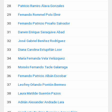
28
Patricio Ramiro Álava Gonzales
29
Fernando Rommel Polo Elmir
30
Fernando Patricio Proaño Salvador
31
Darwin Enrique Seraquive Abad
32
José Gabriel Benítez Rodríguez
33
Diana Carolina Estupiñán Loor
34
María Fernanda Vela Velázquez
35
Moisés Fernando Tacle Galarraga
36
Fernando Patricio Albán Escobar
37
Leofrey Orlando Pontón Bermeo
38
Laura Matilde Guerrón Pazos
39
Adrián Alexander Andrade Lara