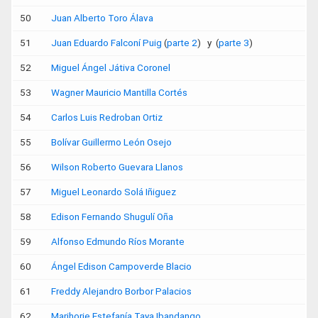
50
Juan Alberto Toro Álava
51
Juan Eduardo Falconí Puig
(
parte 2
) y (
parte 3
)
52
Miguel Ángel Játiva Coronel
53
Wagner Mauricio Mantilla Cortés
54
Carlos Luis Redroban Ortiz
55
Bolívar Guillermo León Osejo
56
Wilson Roberto Guevara Llanos
57
Miguel Leonardo Solá Iñiguez
58
Edison Fernando Shugulí Oña
59
Alfonso Edmundo Ríos Morante
60
Ángel Edison Campoverde Blacio
61
Freddy Alejandro Borbor Palacios
62
Marjhorie Estefanía Taya Ibandango