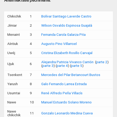
Anaímiaktasa pachiniania:
Chikichik
1
Bolívar Santiago Laverde Castro
Jímiar
2
Wilson Osvaldo Espinosa Guajalá
Menaint
3
Fernanda Carola Galarza Pita
Aíntiuk
4
Augusto Pino Villarroel
Uwéj
5
Cristina Elizabeth Rosillo Carvajal
Alejandra Patricia Vivanco Carrión
(
parte 2
)
Ujuk
6
(
parte 3
) (
parte 4
) (
parte 5
)
Tsenkent
7
Mercedes del Pilar Betancourt Bustos
Yarush
8
Galo Fernando Larrea Estrada
Usumtai
9
René Alfredo Peña Villacís
Nawe
10
Manuel Estuardo Solano Moreno
Nawe
11
Gonzalo Leonardo Medina Cueva
chikichik