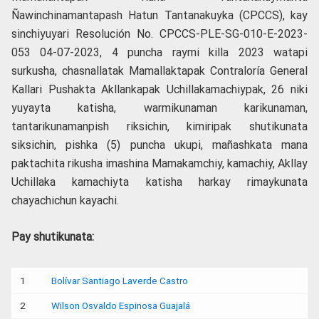
Ñawinchinamantapash Hatun Tantanakuyka (CPCCS), kay
sinchiyuyari Resolución No. CPCCS-PLE-SG-010-E-2023-
053 04-07-2023, 4 puncha raymi killa 2023 watapi
surkusha, chasnallatak Mamallaktapak Contraloría General
Kallari Pushakta Akllankapak Uchillakamachiypak, 26 niki
yuyayta katisha, warmikunaman karikunaman,
tantarikunamanpish riksichin, kimiripak shutikunata
siksichin, pishka (5) puncha ukupi, mañashkata mana
paktachita rikusha imashina Mamakamchiy, kamachiy, Akllay
Uchillaka kamachiyta katisha harkay rimaykunata
chayachichun kayachi.
Pay shutikunata:
1
Bolívar Santiago Laverde Castro
2
Wilson Osvaldo Espinosa Guajalá