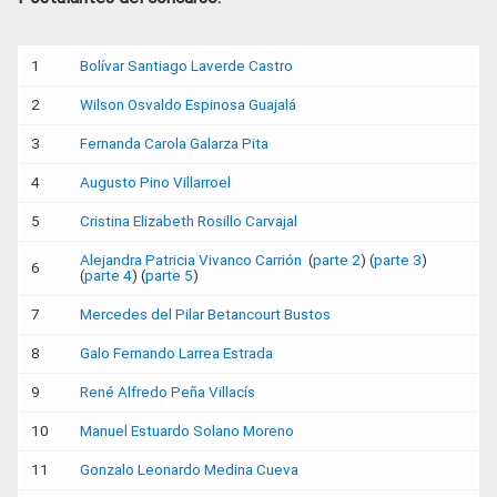
1
Bolívar Santiago Laverde Castro
2
Wilson Osvaldo Espinosa Guajalá
3
Fernanda Carola Galarza Pita
4
Augusto Pino Villarroel
5
Cristina Elizabeth Rosillo Carvajal
Alejandra Patricia Vivanco Carrión
(
parte 2
) (
parte 3
)
6
(
parte 4
) (
parte 5
)
7
Mercedes del Pilar Betancourt Bustos
8
Galo Fernando Larrea Estrada
9
René Alfredo Peña Villacís
10
Manuel Estuardo Solano Moreno
11
Gonzalo Leonardo Medina Cueva