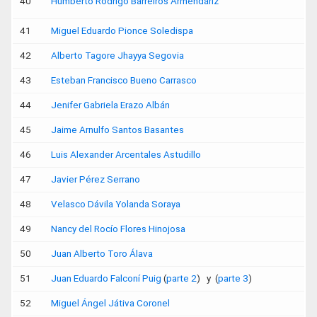
40
Humberto Rodrigo Barreiros Armendáriz
41
Miguel Eduardo Pionce Soledispa
42
Alberto Tagore Jhayya Segovia
43
Esteban Francisco Bueno Carrasco
44
Jenifer Gabriela Erazo Albán
45
Jaime Arnulfo Santos Basantes
46
Luis Alexander Arcentales Astudillo
47
Javier Pérez Serrano
48
Velasco Dávila Yolanda Soraya
49
Nancy del Rocío Flores Hinojosa
50
Juan Alberto Toro Álava
51
Juan Eduardo Falconí Puig
(
parte 2
) y (
parte 3
)
52
Miguel Ángel Játiva Coronel