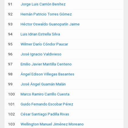
91
Jorge Luis Carrión Benítez
92
Hernán Patricio Torres Gómez
93
Héctor Oswaldo Guanopatín Jaime
94
Luis Idrian Estrella Silva
95
Wilmer Darío Cóndor Paucar
96
José Ignacio Valdivieso
97
Emilio Javier Mantilla Centeno
98
Ángel Edison Villegas Basantes
99
José Ángel Guamán Malán
100
Marco Ramiro Carrillo Cuesta
101
Guido Fernando Escobar Pérez
102
César Santiago Padilla Rivas
103
Wellington Manuel Jiménez Moreano