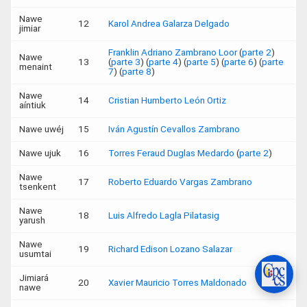
Nawe
12
Karol Andrea Galarza Delgado
jimiar
Franklin Adriano Zambrano Loor
(
parte 2
)
Nawe
13
(
parte 3
) (
parte 4
) (
parte 5
) (
parte 6
) (
parte
menaint
7
) (
parte 8
)
Nawe
14
Cristian Humberto León Ortiz
aíntiuk
Nawe uwéj
15
Iván Agustín Cevallos Zambrano
Nawe ujuk
16
Torres Feraud Duglas Medardo
(
parte 2
)
Nawe
17
Roberto Eduardo Vargas Zambrano
tsenkent
Nawe
18
Luis Alfredo Lagla Pilatasig
yarush
Nawe
19
Richard Edison Lozano Salazar
usumtai
Jimiará
20
Xavier Mauricio Torres Maldonado
nawe