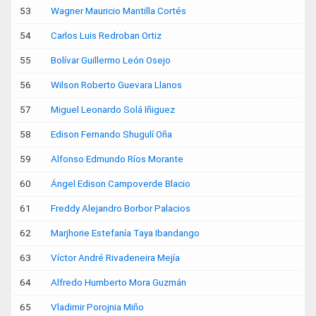
53
Wagner Mauricio Mantilla Cortés
54
Carlos Luis Redroban Ortiz
55
Bolívar Guillermo León Osejo
56
Wilson Roberto Guevara Llanos
57
Miguel Leonardo Solá Iñiguez
58
Edison Fernando Shugulí Oña
59
Alfonso Edmundo Ríos Morante
60
Ángel Edison Campoverde Blacio
61
Freddy Alejandro Borbor Palacios
62
Marjhorie Estefanía Taya Ibandango
63
Víctor André Rivadeneira Mejía
64
Alfredo Humberto Mora Guzmán
65
Vladimir Porojnia Miño