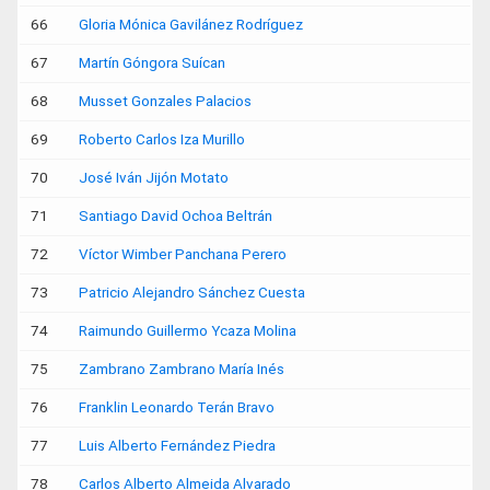
66
Gloria Mónica Gavilánez Rodríguez
67
Martín Góngora Suícan
68
Musset Gonzales Palacios
69
Roberto Carlos Iza Murillo
70
José Iván Jijón Motato
71
Santiago David Ochoa Beltrán
72
Víctor Wimber Panchana Perero
73
Patricio Alejandro Sánchez Cuesta
74
Raimundo Guillermo Ycaza Molina
75
Zambrano Zambrano María Inés
76
Franklin Leonardo Terán Bravo
77
Luis Alberto Fernández Piedra
78
Carlos Alberto Almeida Alvarado