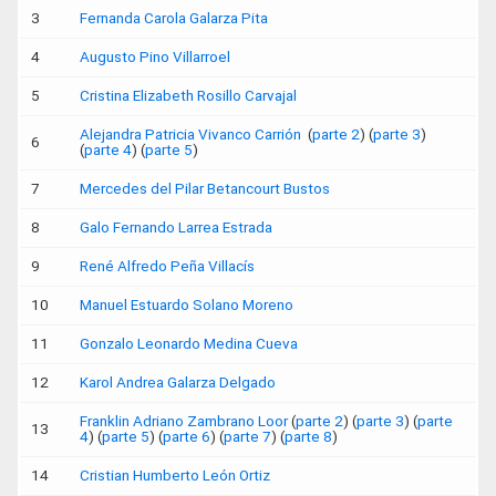
3
Fernanda Carola Galarza Pita
4
Augusto Pino Villarroel
5
Cristina Elizabeth Rosillo Carvajal
Alejandra Patricia Vivanco Carrión
(
parte 2
) (
parte 3
)
6
(
parte 4
) (
parte 5
)
7
Mercedes del Pilar Betancourt Bustos
8
Galo Fernando Larrea Estrada
9
René Alfredo Peña Villacís
10
Manuel Estuardo Solano Moreno
11
Gonzalo Leonardo Medina Cueva
12
Karol Andrea Galarza Delgado
Franklin Adriano Zambrano Loor
(
parte 2
) (
parte 3
) (
parte
13
4
) (
parte 5
) (
parte 6
) (
parte 7
) (
parte 8
)
14
Cristian Humberto León Ortiz