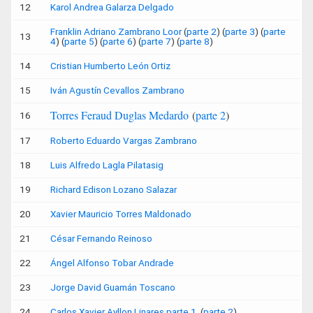
12
Karol Andrea Galarza Delgado
Franklin Adriano Zambrano Loor
(
parte 2
) (
parte 3
) (
parte
13
4
) (
parte 5
) (
parte 6
) (
parte 7
) (
parte 8
)
14
Cristian Humberto León Ortiz
15
Iván Agustín Cevallos Zambrano
Torres Feraud Duglas Medardo
(
parte 2
)
16
17
Roberto Eduardo Vargas Zambrano
18
Luis Alfredo Lagla Pilatasig
19
Richard Edison Lozano Salazar
20
Xavier Mauricio Torres Maldonado
21
César Fernando Reinoso
22
Ángel Alfonso Tobar Andrade
23
Jorge David Guamán Toscano
24
Carlos Xavier Ayllon Linares parte 1
(
parte 2
)