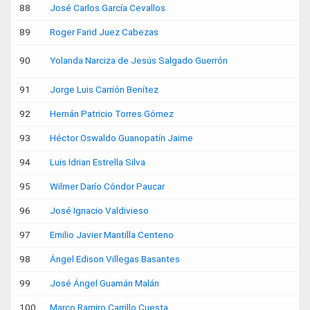
88
José Carlos García Cevallos
89
Roger Farid Juez Cabezas
90
Yolanda Narciza de Jesús Salgado Guerrón
91
Jorge Luis Carrión Benítez
92
Hernán Patricio Torres Gómez
93
Héctor Oswaldo Guanopatín Jaime
94
Luis Idrian Estrella Silva
95
Wilmer Darío Cóndor Paucar
96
José Ignacio Valdivieso
97
Emilio Javier Mantilla Centeno
98
Ángel Edison Villegas Basantes
99
José Ángel Guamán Malán
100
Marco Ramiro Carrillo Cuesta