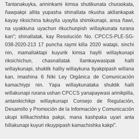
Tantanakuyka, arininkami kimsa shutikunata churaskata,
ñawpakpi allita yupasha shinallata rikusha akllankapak
kayay riksichina tukuylla uyaylla shimikunapi, ansa ñawi,
na uyakkuna uyachun rikuchunpish willaykunata rurana
kan”; shinallatak, kay Resolución No. CPCCS-PLE-SG-
038-2020-213 17 puncha raymi killa 2020 watapi, sinchi
nin, mamallaktapi kuyurik kimsa haylli willaykunapi
riksichichun, chasnallatak llamkaywasipak halli
willaykunapi, shuktik halliy willaykuna tiyakpipash willana
kan, imashina 6 Niki Ley Orgánica de Comunicación
kamachiypi nin. Yapa willaykunataka shuktik halli
willakunapi rurana ushan CPCCS yanapaywasi arinikpilla,
antanikichikpi willaykunapi Consejo de Regulación,
Desarrollo y Promoción de la Información y Comunicación
ukupi killkachishka pakpi, mana kashpaka uyari anta
hillakunapi kuyuri rikuypipash kamachishka kakpi”.