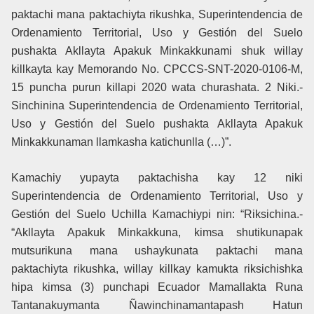
paktachi mana paktachiyta rikushka, Superintendencia de
Ordenamiento Territorial, Uso y Gestión del Suelo
pushakta Akllayta Apakuk Minkakkunami shuk willay
killkayta kay Memorando No. CPCCS-SNT-2020-0106-M,
15 puncha purun killapi 2020 wata churashata. 2 Niki.-
Sinchinina Superintendencia de Ordenamiento Territorial,
Uso y Gestión del Suelo pushakta Akllayta Apakuk
Minkakkunaman llamkasha katichunlla (…)”.
Kamachiy yupayta paktachisha kay 12 niki
Superintendencia de Ordenamiento Territorial, Uso y
Gestión del Suelo Uchilla Kamachiypi nin: “Riksichina.-
“Akllayta Apakuk Minkakkuna, kimsa shutikunapak
mutsurikuna mana ushaykunata paktachi mana
paktachiyta rikushka, willay killkay kamukta riksichishka
hipa kimsa (3) punchapi Ecuador Mamallakta Runa
Tantanakuymanta Ñawinchinamantapash Hatun