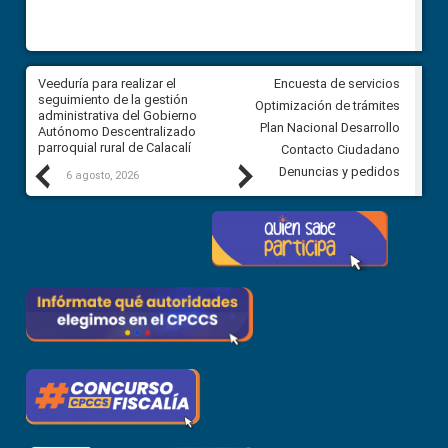
Veeduría para realizar el
Veeduría para vigilar los acue
Encuesta de servicios
ra
seguimiento de la gestión
derivados de la Audiencia Púb
Optimización de trámites
ara
administrativa del Gobierno
entre el GAD de Ibarra y la
Plan Nacional Desarrollo
Autónomo Descentralizado
comunidad Urbina, parroquia l
parroquial rural de Calacalí
Carolina
Contacto Ciudadano
Previous
Next
Denuncias y pedidos
6 agosto, 2026
5 agosto, 2026