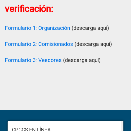
verificación:
Formulario 1: Organización
(descarga aquí)
Formulario 2: Comisionados
(descarga aquí)
Formulario 3: Veedores
(descarga aquí)
Primary
Sidebar
Footer
CPCCS EN LÍNEA