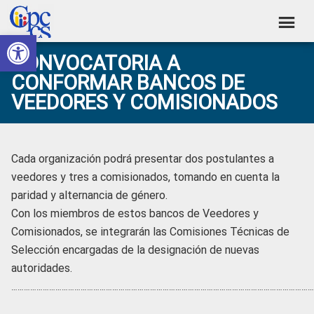
Skip
Skip
Skip
Skip
to
to
to
to
Abrir barra de herramientas
Consejo
primary
main
primary
footer
Construyendo
CONVOCATORIA A
navigation
content
sidebar
de
Poder
CONFORMAR BANCOS DE
Ciudadano
Participación
VEEDORES Y COMISIONADOS
Ciudadana
y
Control
Cada organización podrá presentar dos postulantes a
Social
veedores y tres a comisionados, tomando en cuenta la
paridad y alternancia de género.
Con los miembros de estos bancos de Veedores y
Comisionados, se integrarán las Comisiones Técnicas de
Selección encargadas de la designación de nuevas
autoridades.
………………………………………………………………………………
………………………………………………