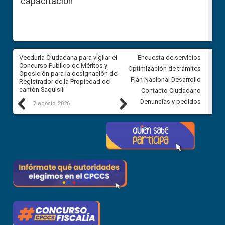
capacitación
Veeduría Ciudadana para vigilar el
Veeduría Ciudadana para vigila
Encuesta de servicios
Concurso Público de Méritos y
construcción del asfaltado de
Optimización de trámites
Oposición para la designación del
diferentes barrios del sector 
Plan Nacional Desarrollo
Registrador de la Propiedad del
Ballenita del cantón Santa Ele
cantón Saquisilí
Contacto Ciudadano
Previous
Next
Denuncias y pedidos
7 agosto, 2026
7 agosto, 2026