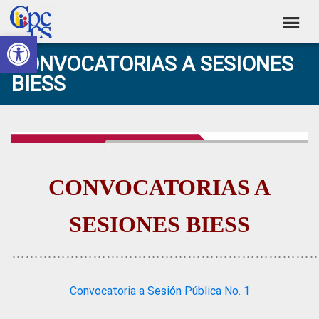
Skip
Skip
Skip
Skip
to
to
to
to
Abrir barra de herramientas
Consejo
primary
main
primary
footer
Construyendo
CONVOCATORIAS A SESIONES
navigation
content
sidebar
de
Poder
BIESS
Ciudadano
Participación
Ciudadana
y
Control
Social
CONVOCATORIAS A
SESIONES BIESS
…………………………………………………………
Convocatoria a Sesión Pública No. 1