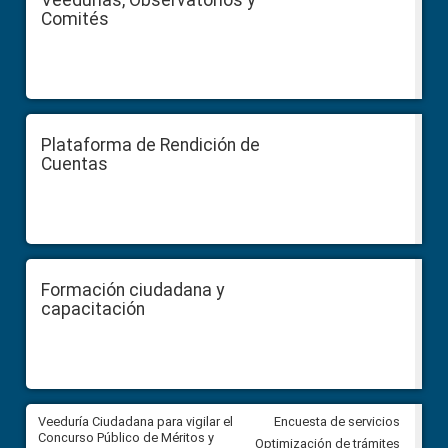
Veedurías, Observatorios y
Comités
Plataforma de Rendición de
Cuentas
Formación ciudadana y
capacitación
Veeduría Ciudadana para vigilar el
Veeduría Ciudadana para vigila
Encuesta de servicios
Concurso Público de Méritos y
construcción del asfaltado de
Optimización de trámites