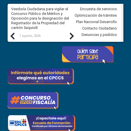
Veeduría Ciudadana para vigilar el
Veeduría Ciudadana para vigila
Encuesta de servicios
Concurso Público de Méritos y
construcción del asfaltado de
Optimización de trámites
Oposición para la designación del
diferentes barrios del sector 
Plan Nacional Desarrollo
Registrador de la Propiedad del
Ballenita del cantón Santa Ele
cantón Saquisilí
Contacto Ciudadano
Previous
Next
Denuncias y pedidos
7 agosto, 2026
7 agosto, 2026