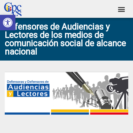
Skip
Skip
Skip
Skip
to
to
to
to
Abrir barra de herramientas
Consejo
primary
main
primary
footer
Construyendo
Defensores de Audiencias y
navigation
content
sidebar
de
Poder
Lectores de los medios de
Ciudadano
Participación
comunicación social de alcance
Ciudadana
nacional
y
Control
Social