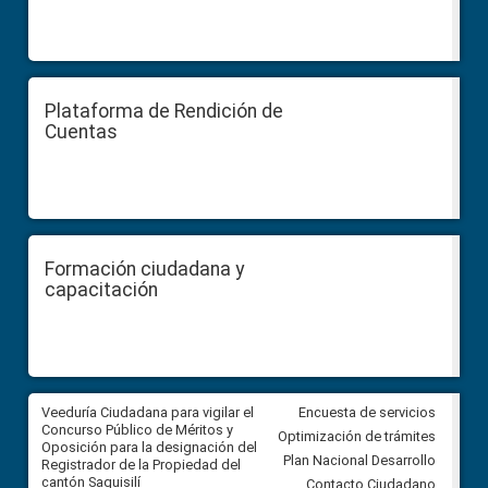
Plataforma de Rendición de
Cuentas
Formación ciudadana y
capacitación
Veeduría Ciudadana para vigilar el
Veeduría Ciudadana para vigila
Encuesta de servicios
Concurso Público de Méritos y
construcción del asfaltado de
Optimización de trámites
Oposición para la designación del
diferentes barrios del sector 
Plan Nacional Desarrollo
Registrador de la Propiedad del
Ballenita del cantón Santa Ele
cantón Saquisilí
Contacto Ciudadano