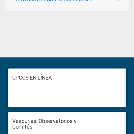
Primary
Sidebar
Footer
CPCCS EN LÍNEA
Veedurías, Observatorios y
Comités