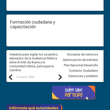
Formación ciudadana y
capacitación
Veeduría para vigilar los acuerdos,
CPCCS convoca a Veeduría
Encuesta de servicios
 a
derivados de la Audiencia Pública
Ciudadana para vigilar el conc
Optimización de trámites
ión
entre el GAD de Ibarra y la
en la Universidad de Cuenca
Plan Nacional Desarrollo
comunidad Urbina, parroquia la
Carolina
Contacto Ciudadano
Previous
Next
Denuncias y pedidos
5 agosto, 2026
5 agosto, 2026