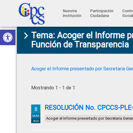
Nuestra
Participación
Contr
Institución
Ciudadana
Socia
Consejo
Abrir barra de herramientas
Skip
Skip
Skip
Skip
Construyendo
Tema: Acoger el Informe p
to
to
to
to
de
Poder
Función de Transparencia
primary
main
primary
footer
Ciudadano
Participación
navigation
content
sidebar
Ciudadana
y
Acoger el Informe presentado por Secretaria Gen
Control
Social
Mostrando 1 - 1 de 1
RESOLUCIÓN No. CPCCS-PLE-S
8
MAR
Acoger el Informe presentado por Secretaria Gener
2022