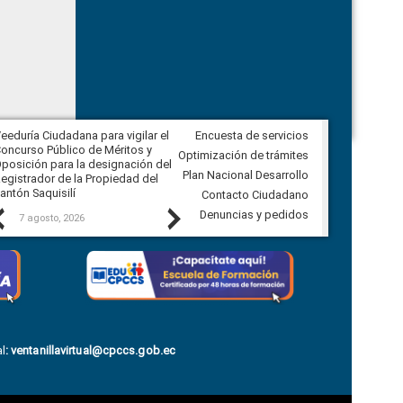
eeduría Ciudadana para vigilar el
Encuesta de servicios
Veeduría Ciudadana para vigilar la
oncurso Público de Méritos y
construcción del asfaltado de
Optimización de trámites
posición para la designación del
diferentes barrios del sector de
Plan Nacional Desarrollo
egistrador de la Propiedad del
Ballenita del cantón Santa Elena
antón Saquisilí
Contacto Ciudadano
Previous
Next
Denuncias y pedidos
7 agosto, 2026
7 agosto, 2026
l
:
ventanillavirtual@cpccs.gob.ec