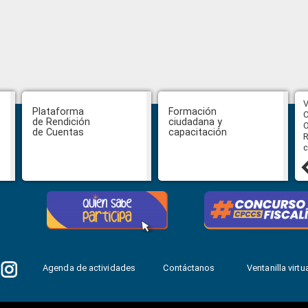
CPCCS aprueba convocatoria a
V
Plataforma
Formación
Veeduría para designación de la
C
de Rendición
ciudadana y
autoridad de la SOT
O
de Cuentas
capacitación
R
c
31 julio, 2026
Agenda de actividades
Contáctanos
Ventanilla virtua