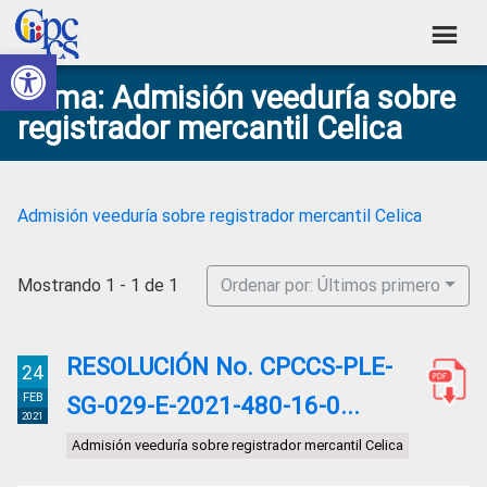
Skip
Skip
Skip
Skip
to
to
to
to
Abrir barra de herramientas
Consejo
primary
main
primary
footer
Construyendo
Tema: Admisión veeduría sobre
navigation
content
sidebar
de
Poder
registrador mercantil Celica
Ciudadano
Participación
Ciudadana
y
Admisión veeduría sobre registrador mercantil Celica
Control
Social
Mostrando 1 - 1 de 1
Ordenar por: Últimos primero
RESOLUCIÓN No. CPCCS-PLE-
24
FEB
SG-029-E-2021-480-16-0...
2021
Admisión veeduría sobre registrador mercantil Celica