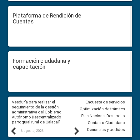
Plataforma de Rendición de
Cuentas
Formación ciudadana y
capacitación
Veeduría para realizar el
Veeduría para vigilar los acue
Encuesta de servicios
ra
seguimiento de la gestión
derivados de la Audiencia Púb
Optimización de trámites
ara
administrativa del Gobierno
entre el GAD de Ibarra y la
Plan Nacional Desarrollo
Autónomo Descentralizado
comunidad Urbina, parroquia l
parroquial rural de Calacalí
Carolina
Contacto Ciudadano
Previous
Next
Denuncias y pedidos
6 agosto, 2026
5 agosto, 2026