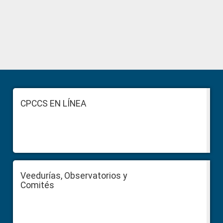
Primary
Sidebar
Footer
CPCCS EN LÍNEA
Veedurías, Observatorios y
Comités