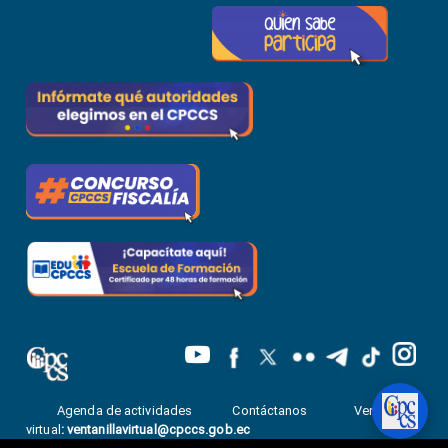
Agenda de actividades
Contáctanos
Ventanilla
virtual
:
ventanillavirtual@cpccs.gob.ec