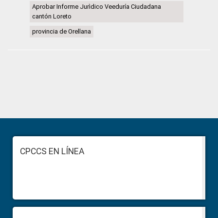
Aprobar Informe Jurìdico Veeduría Ciudadana
cantón Loreto
provincia de Orellana
Primary
Sidebar
Footer
CPCCS EN LÍNEA