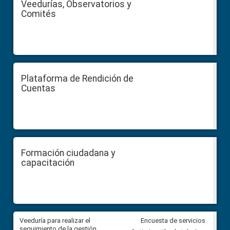
Veedurías, Observatorios y
Comités
Plataforma de Rendición de
Cuentas
Formación ciudadana y
capacitación
Veeduría para realizar el
Veeduría para vigilar los acue
Encuesta de servicios
ra
seguimiento de la gestión
derivados de la Audiencia Púb