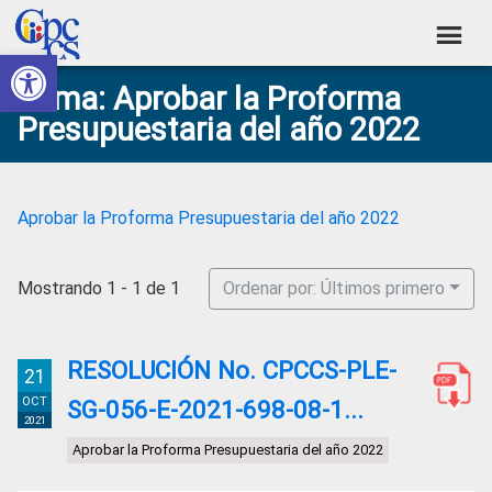
Skip
Skip
Skip
Skip
to
to
to
to
Abrir barra de herramientas
Consejo
primary
main
primary
footer
Construyendo
Tema: Aprobar la Proforma
navigation
content
sidebar
de
Poder
Presupuestaria del año 2022
Ciudadano
Participación
Ciudadana
y
Aprobar la Proforma Presupuestaria del año 2022
Control
Social
Mostrando 1 - 1 de 1
Ordenar por: Últimos primero
RESOLUCIÓN No. CPCCS-PLE-
21
OCT
SG-056-E-2021-698-08-1...
2021
Aprobar la Proforma Presupuestaria del año 2022