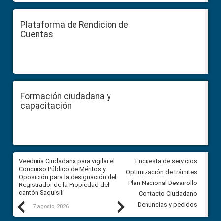
Plataforma de Rendición de
Cuentas
Formación ciudadana y
capacitación
Veeduría Ciudadana para vigilar el
Veeduría Ciudadana para vigila
Encuesta de servicios
Concurso Público de Méritos y
construcción del asfaltado de
Optimización de trámites
Oposición para la designación del
diferentes barrios del sector 
Plan Nacional Desarrollo
Registrador de la Propiedad del
Ballenita del cantón Santa Ele
cantón Saquisilí
Contacto Ciudadano
Previous
Next
Denuncias y pedidos
7 agosto, 2026
7 agosto, 2026