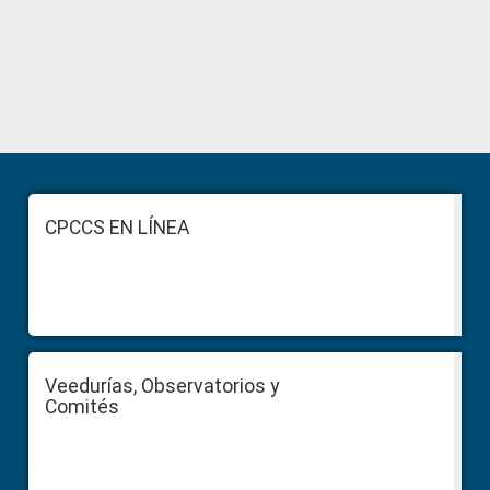
Primary
Sidebar
Footer
CPCCS EN LÍNEA
Veedurías, Observatorios y
Comités