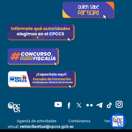
Agenda de actividades
Contáctanos
Ventanilla
virtual
:
ventanillavirtual@cpccs.gob.ec