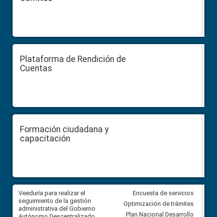
Plataforma de Rendición de
Cuentas
Formación ciudadana y
capacitación
Veeduría para realizar el
Veeduría para vigilar los acue
Encuesta de servicios
ra
seguimiento de la gestión
derivados de la Audiencia Púb
Optimización de trámites
ara
administrativa del Gobierno
entre el GAD de Ibarra y la
Plan Nacional Desarrollo
Autónomo Descentralizado
comunidad Urbina, parroquia l