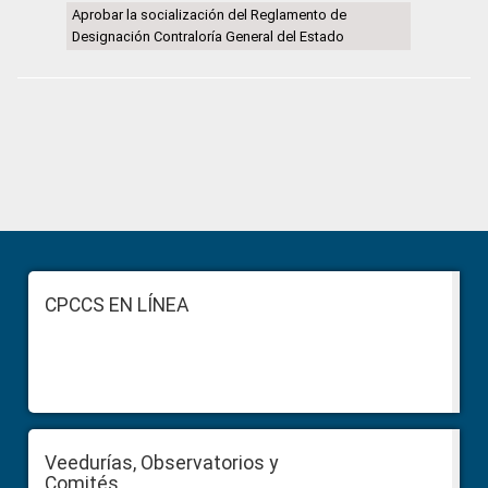
Aprobar la socialización del Reglamento de
Designación Contraloría General del Estado
Primary
Sidebar
Footer
CPCCS EN LÍNEA
Veedurías, Observatorios y
Comités