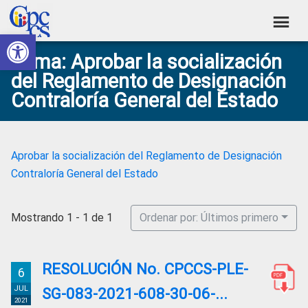
Skip
Skip
Skip
Skip
to
to
to
to
Abrir barra de herramientas
Consejo
primary
main
primary
footer
Construyendo
Tema: Aprobar la socialización
navigation
content
sidebar
de
Poder
del Reglamento de Designación
Ciudadano
Participación
Contraloría General del Estado
Ciudadana
y
Control
Aprobar la socialización del Reglamento de Designación
Social
Contraloría General del Estado
Mostrando 1 - 1 de 1
Ordenar por: Últimos primero
RESOLUCIÓN No. CPCCS-PLE-
6
JUL
SG-083-2021-608-30-06-...
2021