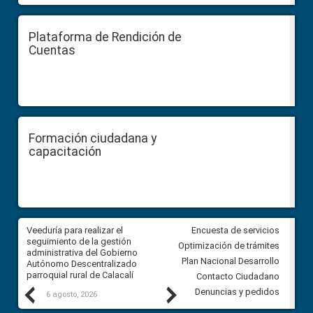
Plataforma de Rendición de
Cuentas
Formación ciudadana y
capacitación
Veeduría para realizar el
Veeduría para vigilar los acue
Encuesta de servicios
ra
seguimiento de la gestión
derivados de la Audiencia Púb
Optimización de trámites
ara
administrativa del Gobierno
entre el GAD de Ibarra y la
Plan Nacional Desarrollo
Autónomo Descentralizado
comunidad Urbina, parroquia l
parroquial rural de Calacalí
Carolina
Contacto Ciudadano
Previous
Next
Denuncias y pedidos
6 agosto, 2026
5 agosto, 2026