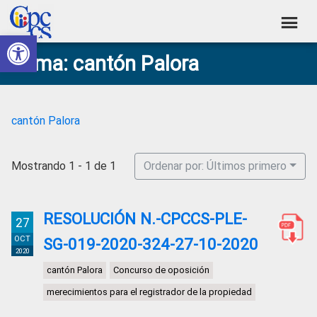
Skip
Skip
Skip
Skip
to
to
to
to
Abrir barra de herramientas
Consejo
primary
main
primary
footer
Construyendo
Tema: cantón Palora
navigation
content
sidebar
de
Poder
Ciudadano
Participación
Ciudadana
cantón Palora
y
Control
Mostrando 1 - 1 de 1
Ordenar por: Últimos primero
Social
RESOLUCIÓN N.-CPCCS-PLE-
27
OCT
SG-019-2020-324-27-10-2020
2020
cantón Palora
Concurso de oposición
merecimientos para el registrador de la propiedad