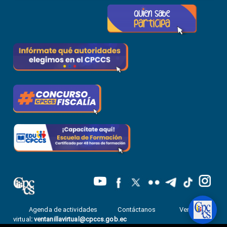
Agenda de actividades
Contáctanos
Ventanilla
virtual
:
ventanillavirtual@cpccs.gob.ec