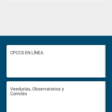
Primary
Sidebar
Footer
CPCCS EN LÍNEA
Veedurías, Observatorios y
Comités