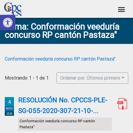
Skip
Skip
Skip
Skip
to
to
to
to
Abrir barra de herramientas
Consejo
primary
main
primary
footer
Construyendo
Tema: Conformación veeduría
navigation
content
sidebar
de
Poder
concurso RP cantón Pastaza"
Ciudadano
Participación
Ciudadana
y
Conformación veeduría concurso RP cantón Pastaza"
Control
Social
Mostrando 1 - 1 de 1
Ordenar por: Últimos primero
RESOLUCIÓN No. CPCCS-PLE-
4
NOV
SG-055-2020-307-21-10-...
2020
Conformación veeduría concurso RP cantón
Pastaza"