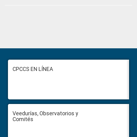
Primary
Sidebar
Footer
CPCCS EN LÍNEA
Veedurías, Observatorios y
Comités