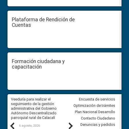
Plataforma de Rendición de
Cuentas
Formación ciudadana y
capacitación
Veeduría para realizar el
Veeduría para vigilar los acue
Encuesta de servicios
ra
seguimiento de la gestión
derivados de la Audiencia Púb
Optimización de trámites
ara
administrativa del Gobierno
entre el GAD de Ibarra y la
Plan Nacional Desarrollo
Autónomo Descentralizado
comunidad Urbina, parroquia l
parroquial rural de Calacalí
Carolina
Contacto Ciudadano
Previous
Next
Denuncias y pedidos
6 agosto, 2026
5 agosto, 2026