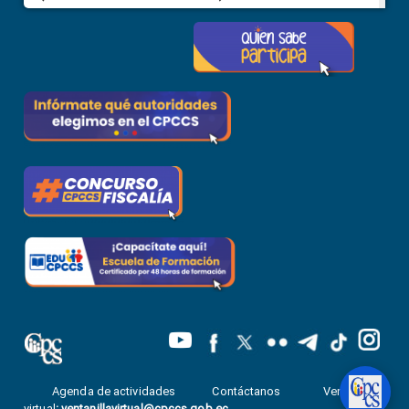
Agenda de actividades
Contáctanos
Ventanilla
virtual
:
ventanillavirtual@cpccs.gob.ec