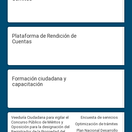
Plataforma de Rendición de
Cuentas
Formación ciudadana y
capacitación
Veeduría Ciudadana para vigilar el
Veeduría Ciudadana para vigila
Encuesta de servicios
Concurso Público de Méritos y
construcción del asfaltado de
Optimización de trámites
Oposición para la designación del
diferentes barrios del sector 
Plan Nacional Desarrollo
Registrador de la Propiedad del
Ballenita del cantón Santa Ele