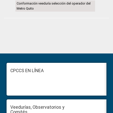
Conformación veeduría selección del operador del
Metro Quito
Primary
Sidebar
Footer
CPCCS EN LÍNEA
Veedurías, Observatorios y
Comités