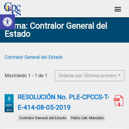
Skip
Skip
Skip
Skip
to
to
to
to
Abrir barra de herramientas
Consejo
primary
main
primary
footer
Construyendo
Tema: Contralor General del
navigation
content
sidebar
de
Poder
Estado
Ciudadano
Participación
Ciudadana
y
Contralor General del Estado
Control
Social
Mostrando 1 - 1 de 1
Ordenar por: Últimos primero
RESOLUCIÓN No. PLE-CPCCS-T-
8
MAY
E-414-08-05-2019
2019
Contralor General del Estado
Pablo Celi. Mandato