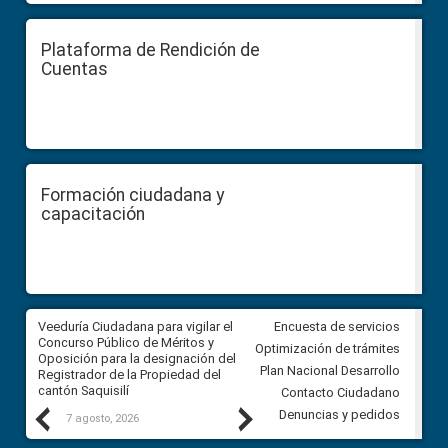
Plataforma de Rendición de
Cuentas
Formación ciudadana y
capacitación
Veeduría Ciudadana para vigilar el
Veeduría Ciudadana para vigila
Encuesta de servicios
Concurso Público de Méritos y
construcción del asfaltado de
Optimización de trámites
Oposición para la designación del
diferentes barrios del sector 
Plan Nacional Desarrollo
Registrador de la Propiedad del
Ballenita del cantón Santa Ele
cantón Saquisilí
Contacto Ciudadano
Previous
Next
Denuncias y pedidos
7 agosto, 2026
7 agosto, 2026