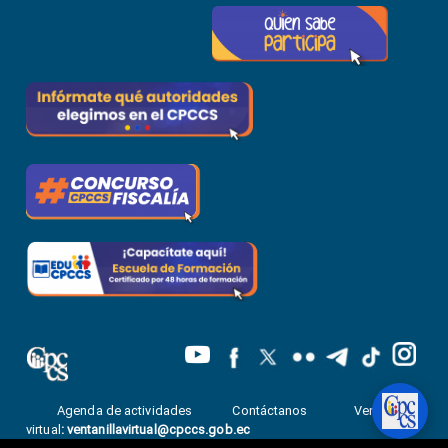
Agenda de actividades
Contáctanos
Ventanilla
virtual
:
ventanillavirtual@cpccs.gob.ec