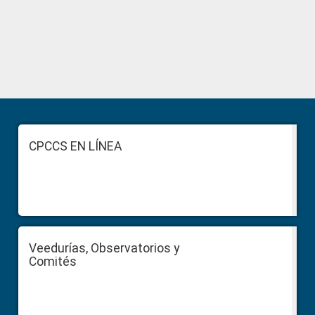
Primary
Sidebar
Footer
CPCCS EN LÍNEA
Veedurías, Observatorios y
Comités