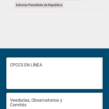
Exhortar Presidente de República
Primary
Sidebar
Footer
CPCCS EN LÍNEA
Veedurías, Observatorios y
Comités