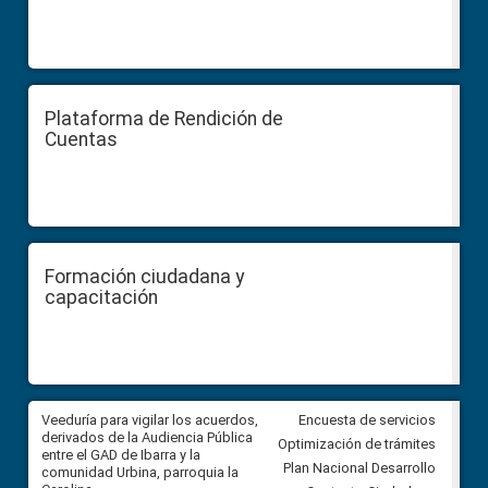
Plataforma de Rendición de
Cuentas
Formación ciudadana y
capacitación
Veeduría para vigilar los acuerdos,
CPCCS convoca a Veeduría
Encuesta de servicios
 a
derivados de la Audiencia Pública
Ciudadana para vigilar el conc
Optimización de trámites
ión
entre el GAD de Ibarra y la
en la Universidad de Cuenca
Plan Nacional Desarrollo
comunidad Urbina, parroquia la