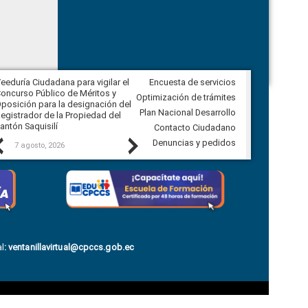
eeduría Ciudadana para vigilar el
Encuesta de servicios
Veeduría Ciudadana para vigilar la
oncurso Público de Méritos y
construcción del asfaltado de
Optimización de trámites
posición para la designación del
diferentes barrios del sector de
Plan Nacional Desarrollo
egistrador de la Propiedad del
Ballenita del cantón Santa Elena
antón Saquisilí
Contacto Ciudadano
Previous
Next
Denuncias y pedidos
7 agosto, 2026
7 agosto, 2026
l
:
ventanillavirtual@cpccs.gob.ec