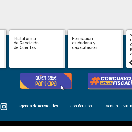
CPCCS aprueba convocatoria a
V
Plataforma
Formación
Veeduría para designación de la
C
de Rendición
ciudadana y
autoridad de la SOT
O
de Cuentas
capacitación
R
c
31 julio, 2026
Agenda de actividades
Contáctanos
Ventanilla virtua