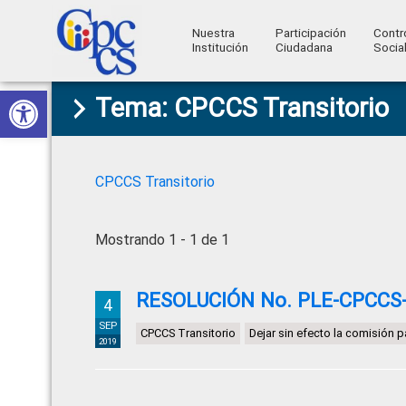
Nuestra
Participación
Contr
Institución
Ciudadana
Socia
Consejo
Abrir barra de herramientas
Skip
Skip
Skip
Skip
Construyendo
Tema: CPCCS Transitorio
to
to
to
to
de
Poder
primary
main
primary
footer
Ciudadano
Participación
navigation
content
sidebar
Ciudadana
CPCCS Transitorio
y
Control
Mostrando 1 - 1 de 1
Social
RESOLUCIÓN No. PLE-CPCCS-D
4
SEP
CPCCS Transitorio
Dejar sin efecto la comisión p
2019