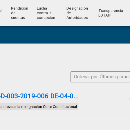
Rendición
Lucha
Designación
ol
Transparencia-
de
contra la
de
l
LOTAIP
cuentas
corrupción
Autoridades
Ordenar por: Últimos prime
-003-2019-006 DE-04-0...
ara revisar la designación Corte Constitucional