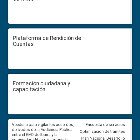
Plataforma de Rendición de
Cuentas
Formación ciudadana y
capacitación
Veeduría para vigilar los acuerdos,
CPCCS convoca a Veeduría
Encuesta de servicios
 a
derivados de la Audiencia Pública
Ciudadana para vigilar el conc
Optimización de trámites
ión
entre el GAD de Ibarra y la
en la Universidad de Cuenca
Plan Nacional Desarrollo
comunidad Urbina, parroquia la