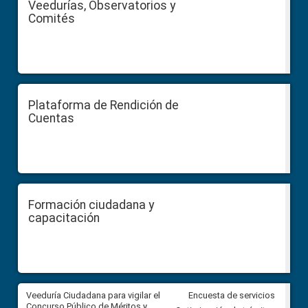
Veedurías, Observatorios y
Comités
Plataforma de Rendición de
Cuentas
Formación ciudadana y
capacitación
Veeduría Ciudadana para vigilar el
Veeduría Ciudadana para vigila
Encuesta de servicios
Concurso Público de Méritos y
construcción del asfaltado de