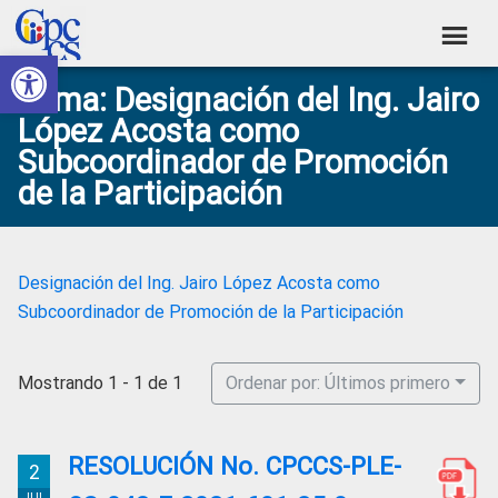
Skip
Skip
Skip
Skip
to
to
to
to
Abrir barra de herramientas
Consejo
primary
main
primary
footer
Construyendo
Tema: Designación del Ing. Jairo
navigation
content
sidebar
de
Poder
López Acosta como
Ciudadano
Participación
Subcoordinador de Promoción
Ciudadana
de la Participación
y
Control
Social
Designación del Ing. Jairo López Acosta como
Subcoordinador de Promoción de la Participación
Mostrando 1 - 1 de 1
Ordenar por: Últimos primero
RESOLUCIÓN No. CPCCS-PLE-
2
JUL