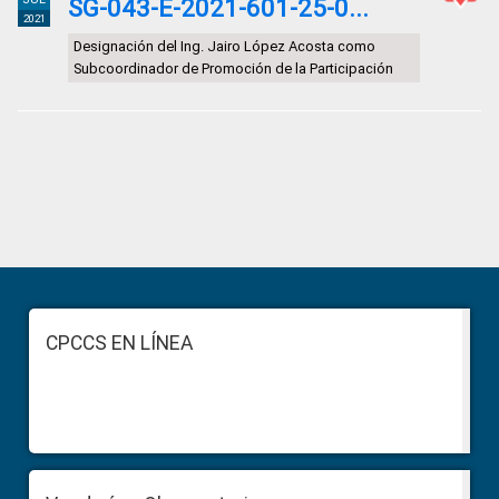
SG-043-E-2021-601-25-0...
2021
Designación del Ing. Jairo López Acosta como
Subcoordinador de Promoción de la Participación
Primary
Sidebar
Footer
CPCCS EN LÍNEA