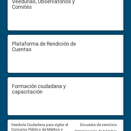
Veedurías, Observatorios y
Comités
Plataforma de Rendición de
Cuentas
Formación ciudadana y
capacitación
Veeduría Ciudadana para vigilar el
Veeduría Ciudadana para vigila
Encuesta de servicios
Concurso Público de Méritos y
construcción del asfaltado de