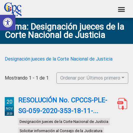
Skip
Skip
Skip
Skip
to
to
to
to
Abrir barra de herramientas
Consejo
primary
main
primary
footer
Construyendo
Tema: Designación jueces de la
navigation
content
sidebar
de
Poder
Corte Nacional de Justicia
Ciudadano
Participación
Ciudadana
y
Designación jueces de la Corte Nacional de Justicia
Control
Social
Mostrando 1 - 1 de 1
Ordenar por: Últimos primero
RESOLUCIÓN No. CPCCS-PLE-
20
NOV
SG-059-2020-353-18-11-...
2020
Designación jueces de la Corte Nacional de Justicia
Solicitar información al Consejo de la Judicatura