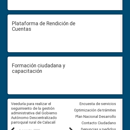
Plataforma de Rendición de
Cuentas
Formación ciudadana y
capacitación
Veeduría para realizar el
Veeduría para vigilar los acue
Encuesta de servicios
ra
seguimiento de la gestión
derivados de la Audiencia Púb
Optimización de trámites
ara
administrativa del Gobierno
entre el GAD de Ibarra y la
Plan Nacional Desarrollo
Autónomo Descentralizado
comunidad Urbina, parroquia l
parroquial rural de Calacalí
Carolina
Contacto Ciudadano
Denuncias y pedidos