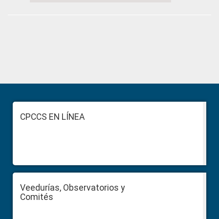
Primary
Sidebar
Footer
CPCCS EN LÍNEA
Veedurías, Observatorios y
Comités