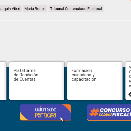
oaquín Viteri
María Bones
Tribunal Contencioso Electoral
CPCCS aprueba convocatoria a
V
Plataforma
Formación
Veeduría para designación de la
C
de Rendición
ciudadana y
autoridad de la SOT
O
de Cuentas
capacitación
R
c
31 julio, 2026