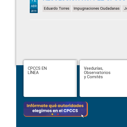
ABR
Eduardo Torres
Impugnaciones Ciudadanas
J
2019
Footer
CPCCS EN
Veedurías,
LÍNEA
Observatorios
y Comités