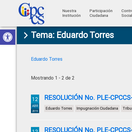
Nuestra
Participación
Contr
Institución
Ciudadana
Socia
Consejo
Abrir barra de herramientas
Skip
Skip
Skip
Skip
Construyendo
Tema: Eduardo Torres
to
to
to
to
de
Poder
primary
main
primary
footer
Ciudadano
Participación
navigation
content
sidebar
Ciudadana
Eduardo Torres
y
Control
Mostrando 1 - 2 de 2
Social
RESOLUCIÓN No. PLE-CPCCS-
12
ABR
Eduardo Torres
Impugnación Ciudadana
Tribu
2019
RESOLUCIÓN No. PLE-CPCCS-
12