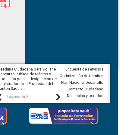
eeduría Ciudadana para vigilar el
Encuesta de servicios
Veeduría Ciudadana para vigilar la
oncurso Público de Méritos y
construcción del asfaltado de
Optimización de trámites
posición para la designación del
diferentes barrios del sector de
Plan Nacional Desarrollo
egistrador de la Propiedad del
Ballenita del cantón Santa Elena
antón Saquisilí
Contacto Ciudadano
Previous
Next
Denuncias y pedidos
7 agosto, 2026
7 agosto, 2026