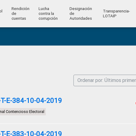
Rendición
Lucha
Designación
ol
Transparencia-
de
contra la
de
l
LOTAIP
cuentas
corrupción
Autoridades
Ordenar por: Últimos prime
T-E-384-10-04-2019
nal Contencioso Electoral
T-E-383-10-04-2019