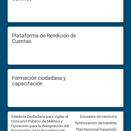
Plataforma de Rendición de
Cuentas
Formación ciudadana y
capacitación
Veeduría Ciudadana para vigilar el
Veeduría Ciudadana para vigila
Encuesta de servicios
Concurso Público de Méritos y
construcción del asfaltado de
Optimización de trámites
Oposición para la designación del
diferentes barrios del sector 
Plan Nacional Desarrollo
Registrador de la Propiedad del
Ballenita del cantón Santa Ele