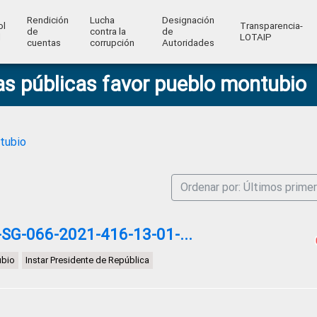
Rendición
Lucha
Designación
ol
Transparencia-
de
contra la
de
l
LOTAIP
cuentas
corrupción
Autoridades
as públicas favor pueblo montubio
ntubio
Ordenar por: Últimos prime
G-066-2021-416-13-01-...
ubio
Instar Presidente de República