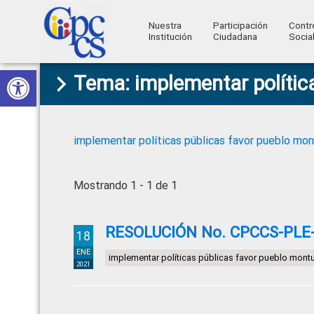
Nuestra
Participación
Contr
Institución
Ciudadana
Socia
Consejo
Abrir barra de herramientas
Skip
Skip
Skip
Skip
Construyendo
Tema: implementar polític
to
to
to
to
de
Poder
primary
main
primary
footer
Ciudadano
Participación
navigation
content
sidebar
Ciudadana
implementar políticas públicas favor pueblo mo
y
Control
Mostrando 1 - 1 de 1
Social
RESOLUCIÓN No. CPCCS-PLE-S
18
ENE
implementar políticas públicas favor pueblo mont
2021