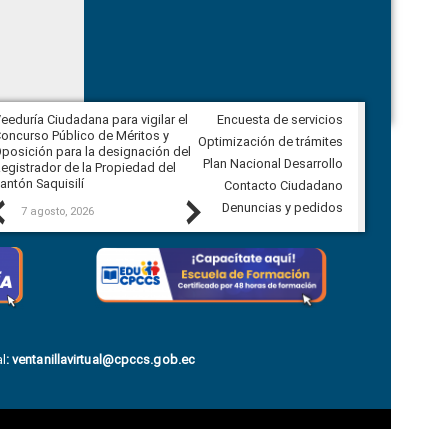
eeduría Ciudadana para vigilar el
Encuesta de servicios
Veeduría Ciudadana para vigilar la
oncurso Público de Méritos y
construcción del asfaltado de
Optimización de trámites
posición para la designación del
diferentes barrios del sector de
Plan Nacional Desarrollo
egistrador de la Propiedad del
Ballenita del cantón Santa Elena
antón Saquisilí
Contacto Ciudadano
Previous
Next
Denuncias y pedidos
7 agosto, 2026
7 agosto, 2026
l
:
ventanillavirtual@cpccs.gob.ec