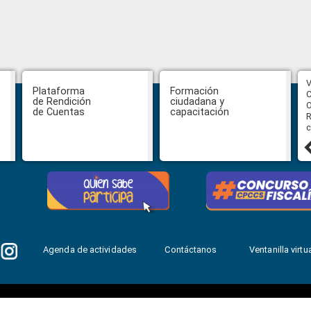
CPCCS aprueba convocatoria a
V
Plataforma
Formación
Veeduría para designación de la
C
de Rendición
ciudadana y
autoridad de la SOT
O
de Cuentas
capacitación
R
c
31 julio, 2026
Agenda de actividades
Contáctanos
Ventanilla virtua