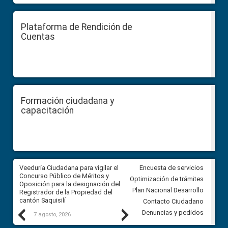
Plataforma de Rendición de
Cuentas
Formación ciudadana y
capacitación
Veeduría Ciudadana para vigilar el
Veeduría Ciudadana para vigila
Encuesta de servicios
Concurso Público de Méritos y
construcción del asfaltado de
Optimización de trámites
Oposición para la designación del
diferentes barrios del sector 
Plan Nacional Desarrollo
Registrador de la Propiedad del
Ballenita del cantón Santa Ele
cantón Saquisilí
Contacto Ciudadano
Previous
Next
Denuncias y pedidos
7 agosto, 2026
7 agosto, 2026