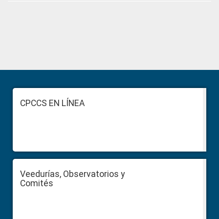
Primary
Sidebar
Footer
CPCCS EN LÍNEA
Veedurías, Observatorios y
Comités