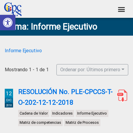
Skip
Skip
Skip
Skip
to
to
to
to
Abrir barra de herramientas
Consejo
primary
main
primary
footer
Construyendo
Tema: Informe Ejecutivo
navigation
content
sidebar
de
Poder
Ciudadano
Participación
Ciudadana
Informe Ejecutivo
y
Control
Mostrando 1 - 1 de 1
Ordenar por: Últimos primero
Social
RESOLUCIÓN No. PLE-CPCCS-T-
12
DIC
O-202-12-12-2018
2018
Cadena de Valor
Indicadores
Informe Ejecutivo
Matriz de competencias
Matriz de Procesos