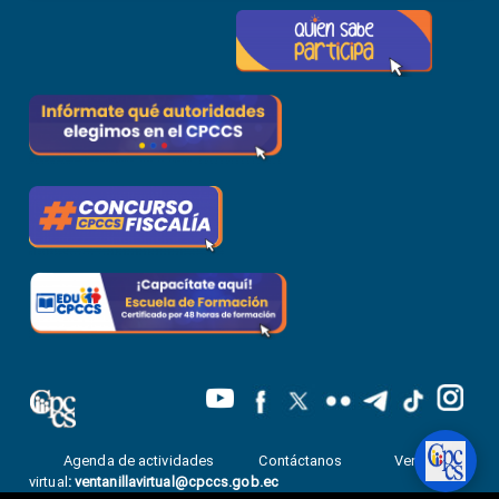
Agenda de actividades
Contáctanos
Ventanilla
virtual
:
ventanillavirtual@cpccs.gob.ec