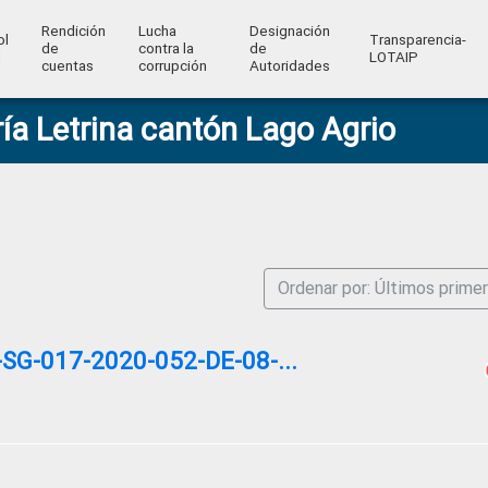
Rendición
Lucha
Designación
ol
Transparencia-
de
contra la
de
l
LOTAIP
cuentas
corrupción
Autoridades
ía Letrina cantón Lago Agrio
Ordenar por: Últimos prime
G-017-2020-052-DE-08-...