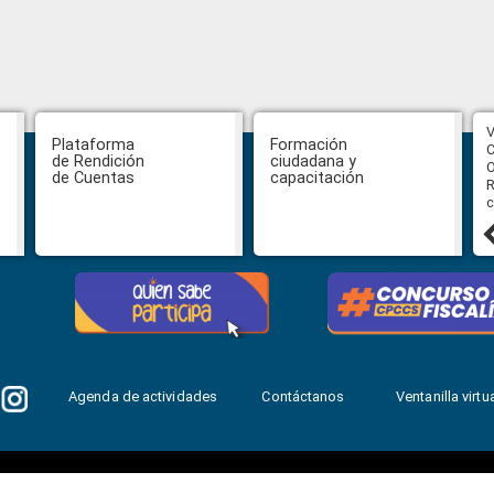
CPCCS aprueba convocatoria a
V
Plataforma
Formación
Veeduría para designación de la
C
de Rendición
ciudadana y
autoridad de la SOT
O
de Cuentas
capacitación
R
c
31 julio, 2026
Agenda de actividades
Contáctanos
Ventanilla virtua