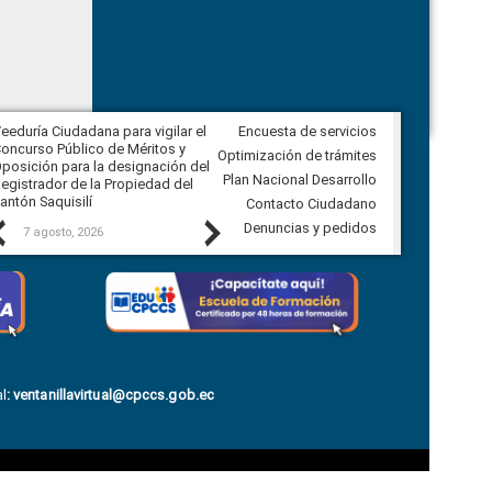
eeduría Ciudadana para vigilar el
Encuesta de servicios
Veeduría Ciudadana para vigilar la
oncurso Público de Méritos y
construcción del asfaltado de
Optimización de trámites
posición para la designación del
diferentes barrios del sector de
Plan Nacional Desarrollo
egistrador de la Propiedad del
Ballenita del cantón Santa Elena
antón Saquisilí
Contacto Ciudadano
Previous
Next
Denuncias y pedidos
7 agosto, 2026
7 agosto, 2026
l
:
ventanillavirtual@cpccs.gob.ec