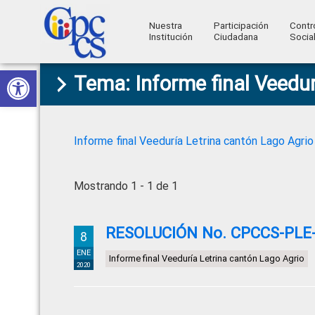
Nuestra
Participación
Contr
Institución
Ciudadana
Socia
Consejo
Abrir barra de herramientas
Skip
Skip
Skip
Skip
Construyendo
Tema: Informe final Veedur
to
to
to
to
de
Poder
primary
main
primary
footer
Ciudadano
Participación
navigation
content
sidebar
Ciudadana
Informe final Veeduría Letrina cantón Lago Agrio
y
Control
Mostrando 1 - 1 de 1
Social
RESOLUCIÓN No. CPCCS-PLE-S
8
ENE
Informe final Veeduría Letrina cantón Lago Agrio
2020