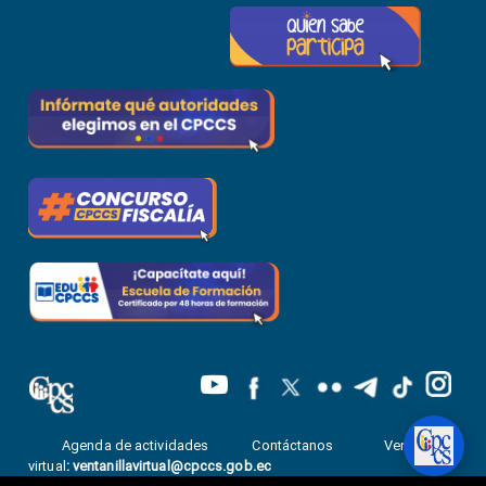
Agenda de actividades
Contáctanos
Ventanilla
virtual
:
ventanillavirtual@cpccs.gob.ec