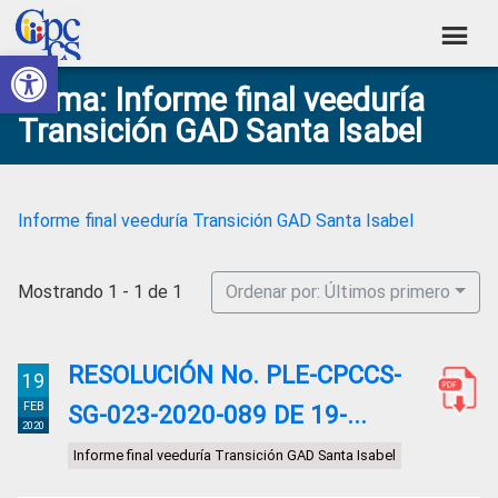
Skip
Skip
Skip
Skip
to
to
to
to
Abrir barra de herramientas
Consejo
primary
main
primary
footer
Construyendo
Tema: Informe final veeduría
navigation
content
sidebar
de
Poder
Transición GAD Santa Isabel
Ciudadano
Participación
Ciudadana
y
Informe final veeduría Transición GAD Santa Isabel
Control
Social
Mostrando 1 - 1 de 1
Ordenar por: Últimos primero
RESOLUCIÓN No. PLE-CPCCS-
19
FEB
SG-023-2020-089 DE 19-...
2020
Informe final veeduría Transición GAD Santa Isabel