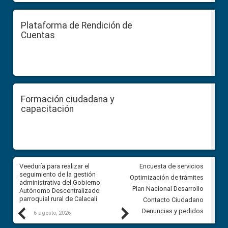
Plataforma de Rendición de
Cuentas
Formación ciudadana y
capacitación
Veeduría para realizar el
Veeduría para vigilar los acue
Encuesta de servicios
ra
seguimiento de la gestión
derivados de la Audiencia Púb
Optimización de trámites
ara
administrativa del Gobierno
entre el GAD de Ibarra y la
Plan Nacional Desarrollo
Autónomo Descentralizado
comunidad Urbina, parroquia l
parroquial rural de Calacalí
Carolina
Contacto Ciudadano
Previous
Next
Denuncias y pedidos
6 agosto, 2026
5 agosto, 2026