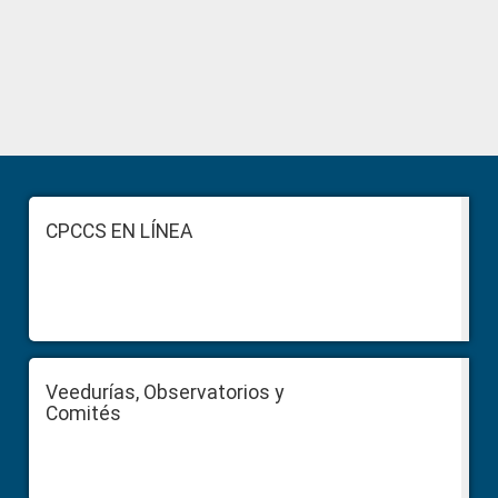
Primary
Sidebar
Footer
CPCCS EN LÍNEA
Veedurías, Observatorios y
Comités