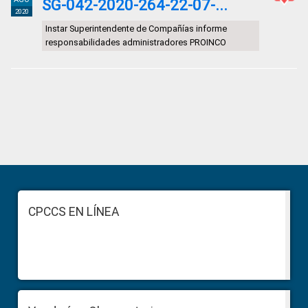
SG-042-2020-264-22-07-...
2020
Instar Superintendente de Compañías informe
responsabilidades administradores PROINCO
Primary
Sidebar
Footer
CPCCS EN LÍNEA