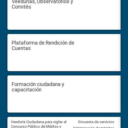
Veedurías, Observatorios y
Comités
Plataforma de Rendición de
Cuentas
Formación ciudadana y
capacitación
Veeduría Ciudadana para vigilar el
Veeduría Ciudadana para vigila
Encuesta de servicios
Concurso Público de Méritos y
construcción del asfaltado de