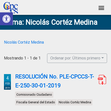
Skip
Skip
Skip
Skip
to
to
to
to
Abrir barra de herramientas
Consejo
primary
main
primary
footer
Construyendo
Tema: Nicolás Cortéz Medina
navigation
content
sidebar
de
Poder
Ciudadano
Participación
Ciudadana
Nicolás Cortéz Medina
y
Control
Mostrando 1 - 1 de 1
Ordenar por: Últimos primero
Social
RESOLUCIÓN No. PLE-CPCCS-T-
4
FEB
E-250-30-01-2019
2019
Comisionado Ciudadano
Fiscalía General del Estado
Nicolás Cortéz Medina