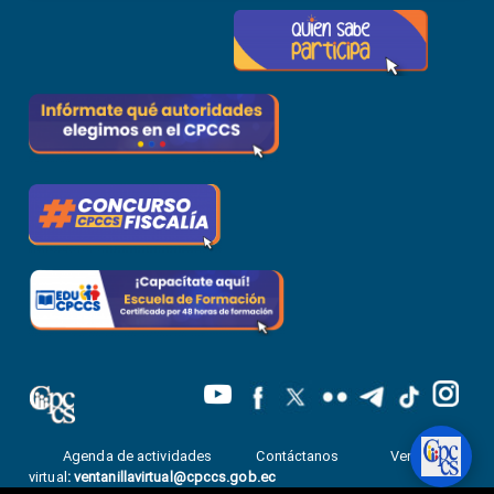
Agenda de actividades
Contáctanos
Ventanilla
virtual
:
ventanillavirtual@cpccs.gob.ec