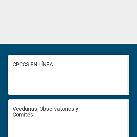
Primary
Sidebar
Footer
CPCCS EN LÍNEA
Veedurías, Observatorios y
Comités