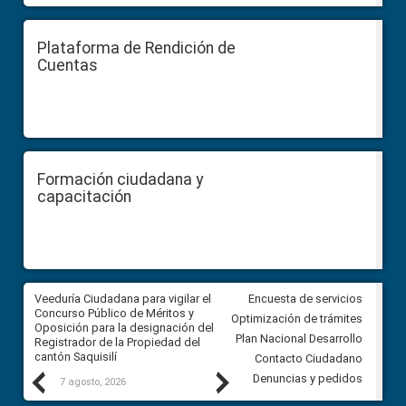
Plataforma de Rendición de
Cuentas
Formación ciudadana y
capacitación
Veeduría Ciudadana para vigilar el
Veeduría Ciudadana para vigila
Encuesta de servicios
Concurso Público de Méritos y
construcción del asfaltado de
Optimización de trámites
Oposición para la designación del
diferentes barrios del sector 
Plan Nacional Desarrollo
Registrador de la Propiedad del
Ballenita del cantón Santa Ele
cantón Saquisilí
Contacto Ciudadano
Previous
Next
Denuncias y pedidos
7 agosto, 2026
7 agosto, 2026