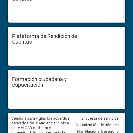
Plataforma de Rendición de
Cuentas
Formación ciudadana y
capacitación
Veeduría para vigilar los acuerdos,
CPCCS convoca a Veeduría
Encuesta de servicios
 a
derivados de la Audiencia Pública
Ciudadana para vigilar el conc
Optimización de trámites
ión
entre el GAD de Ibarra y la
en la Universidad de Cuenca
Plan Nacional Desarrollo
comunidad Urbina, parroquia la