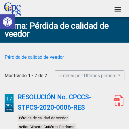
Skip
Skip
Skip
Skip
to
to
to
to
Abrir barra de herramientas
Consejo
primary
main
primary
footer
Construyendo
Tema: Pérdida de calidad de
navigation
content
sidebar
de
Poder
veedor
Ciudadano
Participación
Ciudadana
y
Pérdida de calidad de veedor
Control
Social
Mostrando 1 - 2 de 2
Ordenar por: Últimos primero
RESOLUCIÓN No. CPCCS-
17
NOV
STPCS-2020-0006-RES
2020
Pérdida de calidad de veedor
señor Gilberto Gutiérrez Perdomo