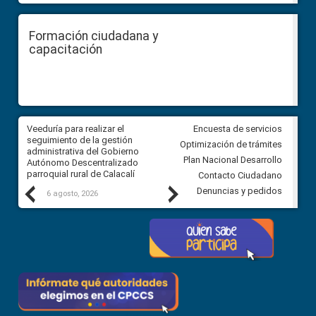
Formación ciudadana y
capacitación
Veeduría para realizar el
Veeduría para vigilar los acue
Encuesta de servicios
ra
seguimiento de la gestión
derivados de la Audiencia Púb
Optimización de trámites
ara
administrativa del Gobierno
entre el GAD de Ibarra y la
Plan Nacional Desarrollo
Autónomo Descentralizado
comunidad Urbina, parroquia l
parroquial rural de Calacalí
Carolina
Contacto Ciudadano
Previous
Next
Denuncias y pedidos
6 agosto, 2026
5 agosto, 2026