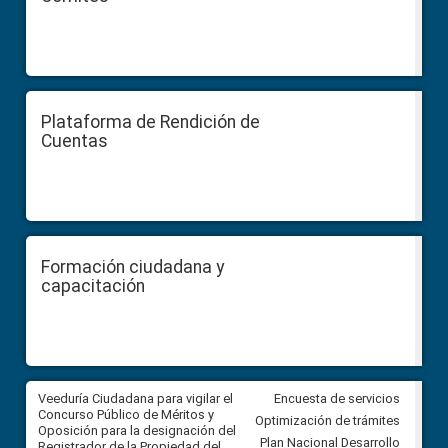
Plataforma de Rendición de
Cuentas
Formación ciudadana y
capacitación
Veeduría Ciudadana para vigilar el
Veeduría Ciudadana para vigila
Encuesta de servicios
Concurso Público de Méritos y
construcción del asfaltado de
Optimización de trámites
Oposición para la designación del
diferentes barrios del sector 
Plan Nacional Desarrollo
Registrador de la Propiedad del
Ballenita del cantón Santa Ele