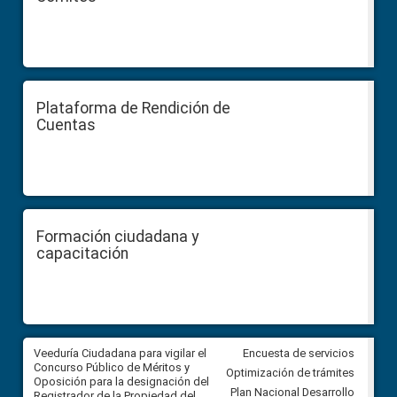
Plataforma de Rendición de
Cuentas
Formación ciudadana y
capacitación
Veeduría Ciudadana para vigilar el
Veeduría Ciudadana para vigila
Encuesta de servicios
Concurso Público de Méritos y
construcción del asfaltado de
Optimización de trámites
Oposición para la designación del
diferentes barrios del sector 
Plan Nacional Desarrollo
Registrador de la Propiedad del
Ballenita del cantón Santa Ele