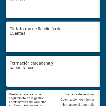
Plataforma de Rendición de
Cuentas
Formación ciudadana y
capacitación
Veeduría para realizar el
Veeduría para vigilar los acue
Encuesta de servicios
ra
seguimiento de la gestión
derivados de la Audiencia Púb
Optimización de trámites
ara
administrativa del Gobierno
entre el GAD de Ibarra y la
Plan Nacional Desarrollo
Autónomo Descentralizado
comunidad Urbina, parroquia l