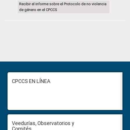
Recibir el informe sobre el Protocolo de no violencia
de género en el CPCCS
Primary
Sidebar
Footer
CPCCS EN LÍNEA
Veedurías, Observatorios y
Comités