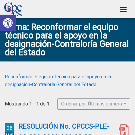
Skip
Skip
Skip
Skip
to
to
to
to
Abrir barra de herramientas
Consejo
primary
main
primary
footer
Construyendo
Tema: Reconformar el equipo
navigation
content
sidebar
de
Poder
técnico para el apoyo en la
Ciudadano
Participación
designación-Contraloría General
Ciudadana
del Estado
y
Control
Social
Reconformar el equipo técnico para el apoyo en la
designación-Contraloría General del Estado
Mostrando 1 - 1 de 1
Ordenar por: Últimos primero
RESOLUCIÓN No. CPCCS-PLE-
28
MAR