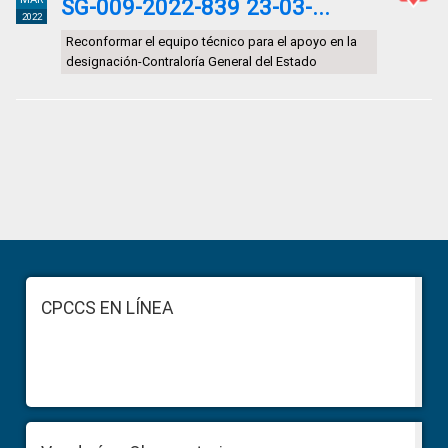
SG-009-2022-839 23-03-...
2022
Reconformar el equipo técnico para el apoyo en la
designación-Contraloría General del Estado
Primary
Sidebar
Footer
CPCCS EN LÍNEA