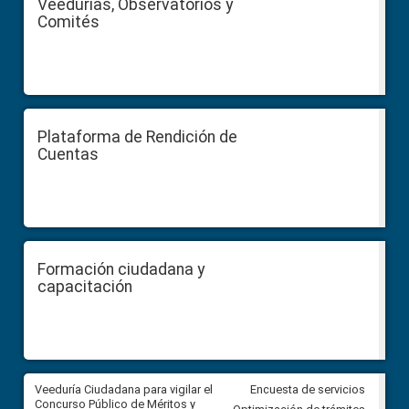
Veedurías, Observatorios y
Comités
Plataforma de Rendición de
Cuentas
Formación ciudadana y
capacitación
Veeduría Ciudadana para vigilar el
Veeduría Ciudadana para vigila
Encuesta de servicios
Concurso Público de Méritos y
construcción del asfaltado de