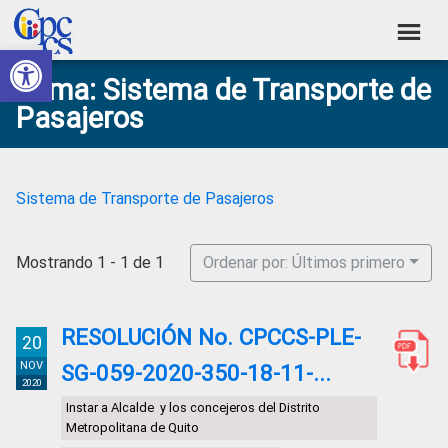
Skip
Skip
Skip
Skip
to
to
to
to
Abrir barra de herramientas
Consejo
primary
main
primary
footer
Construyendo
Tema: Sistema de Transporte de
navigation
content
sidebar
de
Poder
Pasajeros
Ciudadano
Participación
Ciudadana
y
Sistema de Transporte de Pasajeros
Control
Social
Mostrando 1 - 1 de 1
Ordenar por: Últimos primero
RESOLUCIÓN No. CPCCS-PLE-
20
NOV
SG-059-2020-350-18-11-...
2020
Instar a Alcalde y los concejeros del Distrito
Metropolitana de Quito