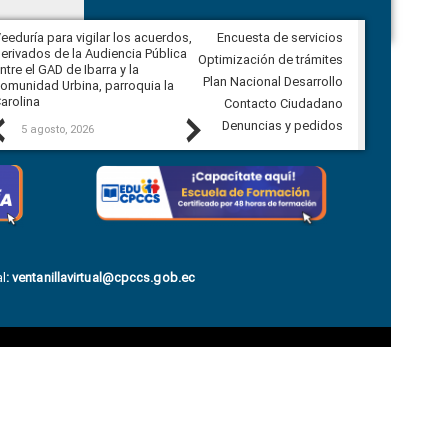
eeduría para vigilar los acuerdos,
Encuesta de servicios
CPCCS convoca a Veeduría
erivados de la Audiencia Pública
Ciudadana para vigilar el concurso
Optimización de trámites
ntre el GAD de Ibarra y la
en la Universidad de Cuenca
Plan Nacional Desarrollo
omunidad Urbina, parroquia la
arolina
Contacto Ciudadano
Previous
Next
Denuncias y pedidos
5 agosto, 2026
5 agosto, 2026
l
:
ventanillavirtual@cpccs.gob.ec