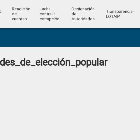
Rendición
Lucha
Designación
ol
Transparencia-
de
contra la
de
l
LOTAIP
cuentas
corrupción
Autoridades
ades_de_elección_popular