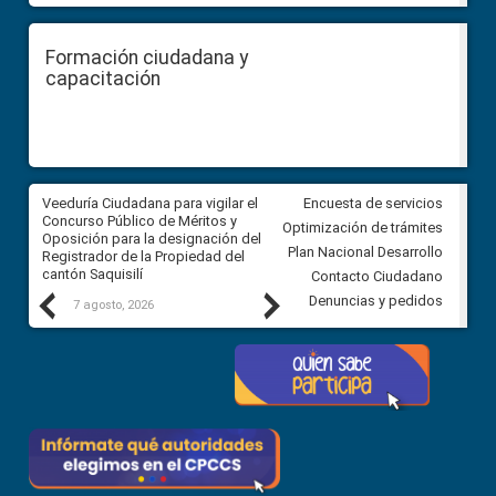
Formación ciudadana y
capacitación
Veeduría Ciudadana para vigilar el
Veeduría Ciudadana para vigila
Encuesta de servicios
Concurso Público de Méritos y
construcción del asfaltado de
Optimización de trámites
Oposición para la designación del
diferentes barrios del sector 
Plan Nacional Desarrollo
Registrador de la Propiedad del
Ballenita del cantón Santa Ele
cantón Saquisilí
Contacto Ciudadano
Previous
Next
Denuncias y pedidos
7 agosto, 2026
7 agosto, 2026