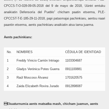
CPCCS-T-O-028-09-05-2018 del 9 de mayo de 2018, Uúntri emtuku
anaikiatin Defensoría del Pueblo” chicham paatin etserma, PLE-
CPCCST-T-E-185-29-11-2018, papi patasmajai pachinkiaru, aentsu naari
paantin etserma, aents pachinkiaru anaikiatin atsa tama juarma.
Aents pachinkiaru:
No.
NOMBRES
CÉDULA DE IDENTIDAD
1
Freddy Vinicio Carrión Intriago
1103304687
2
Gladys Verónica Potes Guerra
0911100881
3
Raúl Moscoso Álvarez
1701620575
4
Zaida Elizabeth Rovira Jurado
0912898087
Ekuaturnumia aents matsatka mash, chicham juamun, aents