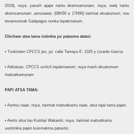
2019), nuya, yarush ajape nantu ekemsamunam, nuya, ewèj nantu
ekemsamunam ,amunawai, (08H30 a 17H00) tarimiat ekuaturnum, nuu
tesamunmak Galápagos nunka tepakmanum.
Chicham atsa tama iistinkia jui patasma atatui:
• Tunkiniam CPCCS jen, jui: calle Tamayo E- 1025 y Lizardo García.
• Aitkiasan, CPCCS uchich tepakmanum, nuya mash ekuaturnum
matsatkamunam
PAPI ATSA TAMA:
• Aentsu naari, nuya, tarimiat matsatkamu naari, atsa tajai tama papiri.
• Aents atsa tau Kuishpi Wakantri, nuya, tarimiat matsatkamu
uuntrinkia papin kuismakma patastin.