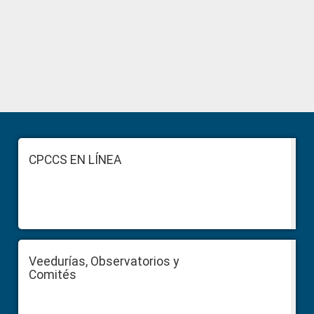
Primary
Sidebar
Footer
CPCCS EN LÍNEA
Veedurías, Observatorios y
Comités