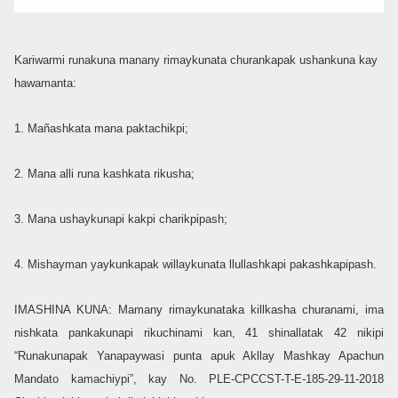
Kariwarmi runakuna manany rimaykunata churankapak ushankuna kay
hawamanta:
1. Mañashkata mana paktachikpi;
2. Mana alli runa kashkata rikusha;
3. Mana ushaykunapi kakpi charikpipash;
4. Mishayman yaykunkapak willaykunata llullashkapi pakashkapipash.
IMASHINA KUNA: Mamany rimaykunataka killkasha churanami, ima
nishkata pankakunapi rikuchinami kan, 41 shinallatak 42 nikipi
“Runakunapak Yanapaywasi punta apuk Akllay Mashkay Apachun
Mandato kamachiypi”, kay No. PLE-CPCCST-T-E-185-29-11-2018