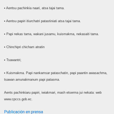
• Aentsu pachinkia naari, atsa tajai tama.
• Aentsu papiri itiurchatri patastiniati atsa tajai tama.
• Papi nekas tama, wakani jusamu, kuismakma, nekasaiti tama.
• Chinchipri chicham atratin
• Tsawantri;
• Kuismakma. Papi nankamsar pataschatin, papi paantin awasachma,
tsawan amunakmanum papi patasma.
Aents pachinkiaru papiri, iwiakmari, mash etserma jui nekata: web
www.cpccs.gob.ec.
Publicación en prensa