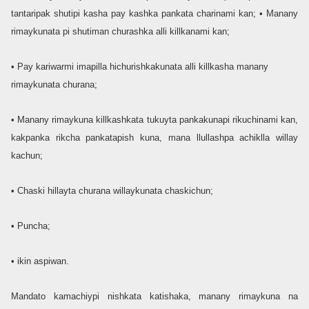
tantaripak shutipi kasha pay kashka pankata charinami kan; • Manany
rimaykunata pi shutiman churashka alli killkanami kan;
• Pay kariwarmi imapilla hichurishkakunata alli killkasha manany
rimaykunata churana;
• Manany rimaykuna killkashkata tukuyta pankakunapi rikuchinami kan,
kakpanka rikcha pankatapish kuna, mana llullashpa achiklla willay
kachun;
• Chaski hillayta churana willaykunata chaskichun;
• Puncha;
• ikin aspiwan.
Mandato kamachiypi nishkata katishaka, manany rimaykuna na