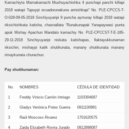
Kamachiyta Mamakamachi Mushuyachishka 4 punchapi panchi killapi
2018 watapi Tapuypi ecuadorunakuna arinishkapi” No. PLE-CPCCS-T-
O-028-09-05-2018 Sinchiyuyaripi 9 puncha aymuray killapi 2018 watapi
riksichishkata katisha, chasnallata “Runakunapak Yanapaywasi punta
apuk Mishay Apachun Mandato kamachiy No. PLE-CPCCST-T-E-185-
29-11-2018 Sinchiyuyaripi niskata katishapas, llaktayukkunaman
riksichin, mishaypi katik shutikunata, manany shutikunata manany
rimaykunata churachun.
Pay shutikunaman:
No.
NOMBRES
CÉDULA DE IDENTIDAD
1
Freddy Vinicio Carrión Intriago
1103304687
2
Gladys Verónica Potes Guerra
0911100881
3
Raúl Moscoso Álvarez
1701620575
4
Zaida Elizabeth Rovira Jurado
0912898087