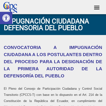
Skip
Skip
Skip
Skip
to
to
to
to
Abrir barra de herramientas
Consejo
primary
main
primary
footer
Construyendo
IMPUGNACIÓN CIUDADANA
navigation
content
sidebar
de
Poder
DEFENSORIA DEL PUEBLO
Ciudadano
Participación
Ciudadana
y
CONVOCATORIA A IMPUGNACIÓN
Control
CIUDADANA A LOS POSTULANTES DENTRO
Social
DEL PROCESO PARA LA DESIGNACIÓN DE
LA PRIMERA AUTORIDAD DE LA
DEFENSORÍA DEL PUEBLO
El Pleno del Consejo de Participación Ciudadana y Control Social
Transitorio (CPCCS-T) con base en lo dispuesto en el Art. 214 de la
Constitución de la República del Ecuador, en cumplimiento del