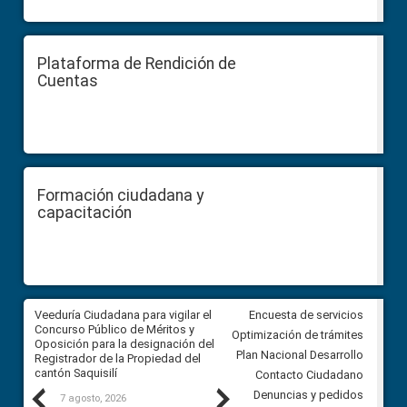
Plataforma de Rendición de
Cuentas
Formación ciudadana y
capacitación
Veeduría Ciudadana para vigilar el
Veeduría Ciudadana para vigila
Encuesta de servicios
Concurso Público de Méritos y
construcción del asfaltado de
Optimización de trámites
Oposición para la designación del
diferentes barrios del sector 
Plan Nacional Desarrollo
Registrador de la Propiedad del
Ballenita del cantón Santa Ele
cantón Saquisilí
Contacto Ciudadano
Previous
Next
Denuncias y pedidos
7 agosto, 2026
7 agosto, 2026