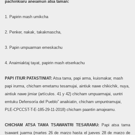
pachinkiaru aneiamun atsa taman:
1. Papirin mash umikcha
2. Penker, nakak, takakmascha,
3. Papin umpuarman emeskachu
4. Anaimiaktaj tayat, papirin mash etserkachu
PAPI ITIUR PATASTINIAT:
Atsa tama, papi arma, kuismakar, mash
papi irurma, chicham emetamu tesamujai, aintiuk nawe chikichik, nuya,
aintiuk nawe jimiar (artículos. 41 y 42) chicham umpuarmajai, uuntri
emtuku Defensoría del Pueblo” anaikiatin, chicham umpuntramujai,
PLE-CPCCST-T-E-185-29-11-2018) chicham paantin amajeamu.
CHICHAM ATSA TAMA TSAWANTRI TESARAMU:
Papi atsa tama
tsawant juarma (martes 26 de marzo hasta el jueves 28 de marzo de