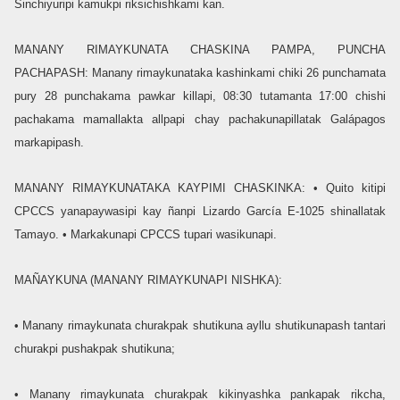
Sinchiyuripi kamukpi riksichishkami kan.
MANANY RIMAYKUNATA CHASKINA PAMPA, PUNCHA
PACHAPASH: Manany rimaykunataka kashinkami chiki 26 punchamata
pury 28 punchakama pawkar killapi, 08:30 tutamanta 17:00 chishi
pachakama mamallakta allpapi chay pachakunapillatak Galápagos
markapipash.
MANANY RIMAYKUNATAKA KAYPIMI CHASKINKA: • Quito kitipi
CPCCS yanapaywasipi kay ñanpi Lizardo García E-1025 shinallatak
Tamayo. • Markakunapi CPCCS tupari wasikunapi.
MAÑAYKUNA (MANANY RIMAYKUNAPI NISHKA):
• Manany rimaykunata churakpak shutikuna ayllu shutikunapash tantari
churakpi pushakpak shutikuna;
• Manany rimaykunata churakpak kikinyashka pankapak rikcha,