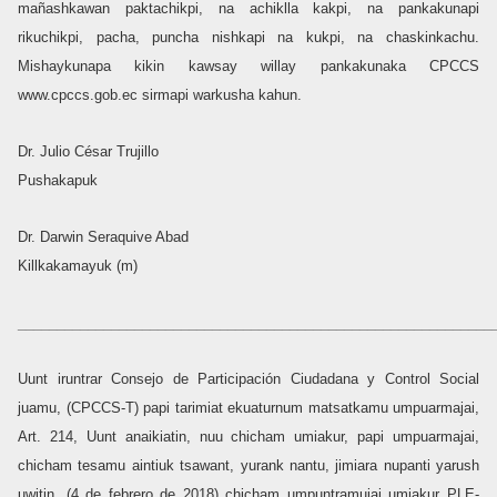
mañashkawan paktachikpi, na achiklla kakpi, na pankakunapi
rikuchikpi, pacha, puncha nishkapi na kukpi, na chaskinkachu.
Mishaykunapa kikin kawsay willay pankakunaka CPCCS
www.cpccs.gob.ec sirmapi warkusha kahun.
Dr. Julio César Trujillo
Pushakapuk
Dr. Darwin Seraquive Abad
Killkakamayuk (m)
______________________________________________________________
Uunt iruntrar Consejo de Participación Ciudadana y Control Social
juamu, (CPCCS-T) papi tarimiat ekuaturnum matsatkamu umpuarmajai,
Art. 214, Uunt anaikiatin, nuu chicham umiakur, papi umpuarmajai,
chicham tesamu aintiuk tsawant, yurank nantu, jimiara nupanti yarush
uwitin, (4 de febrero de 2018) chicham umpuntramujai umiakur PLE-