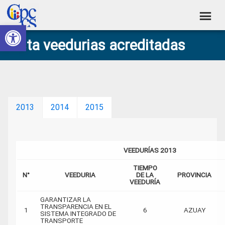
Skip
Skip
Skip
Skip
to
to
to
to
Abrir barra de herramientas
Consejo
primary
main
primary
footer
Construyendo
Lista veedurias acreditadas
navigation
content
sidebar
de
Poder
Ciudadano
Participación
Ciudadana
y
2013
2014
2015
Control
Social
VEEDURÍAS 2013
TIEMPO
N°
VEEDURIA
DE LA
PROVINCIA
VEEDURÍA
GARANTIZAR LA
TRANSPARENCIA EN EL
1
6
AZUAY
SISTEMA INTEGRADO DE
TRANSPORTE