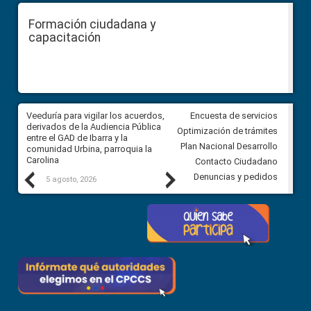
Formación ciudadana y
capacitación
Veeduría para vigilar los acuerdos,
CPCCS convoca a Veeduría
Encuesta de servicios
 a
derivados de la Audiencia Pública
Ciudadana para vigilar el conc
Optimización de trámites
ión
entre el GAD de Ibarra y la
en la Universidad de Cuenca
Plan Nacional Desarrollo
comunidad Urbina, parroquia la
Carolina
Contacto Ciudadano
Previous
Next
Denuncias y pedidos
5 agosto, 2026
5 agosto, 2026