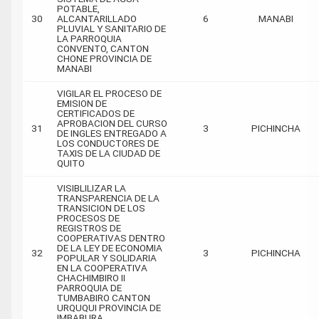
POTABLE,
30
ALCANTARILLADO
6
MANABI
PLUVIAL Y SANITARIO DE
LA PARROQUIA
CONVENTO, CANTON
CHONE PROVINCIA DE
MANABI
VIGILAR EL PROCESO DE
EMISION DE
CERTIFICADOS DE
APROBACION DEL CURSO
31
3
PICHINCHA
DE INGLES ENTREGADO A
LOS CONDUCTORES DE
TAXIS DE LA CIUDAD DE
QUITO
VISIBLILIZAR LA
TRANSPARENCIA DE LA
TRANSICION DE LOS
PROCESOS DE
REGISTROS DE
COOPERATIVAS DENTRO
DE LA LEY DE ECONOMIA
32
3
PICHINCHA
POPULAR Y SOLIDARIA
EN LA COOPERATIVA
CHACHIMBIRO II
PARROQUIA DE
TUMBABIRO CANTON
URQUQUI PROVINCIA DE
IMBABURA