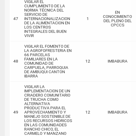
VIGILAR EL
CUMPLIMIENTO DE LA
NORMA TÉCNICA DEL
EN
SERVICIO DE
CONOCIMIENTO
47
INTERNACIONALIZACION
1
DEL PLENO DEL
DE LA ALIMENTACION EN
CPCCS
LOS CENTROS
INTEGRALES DEL BUEN
VIVIR
VIGILAR EL FOMENTO DE
LA AGROFOFRESTERIA EN
66 PARCELAS
FAMILIARES EN LA
48
12
IMBABURA
COMUNIDAD DE
CARPUELA, PARROQUIA
DE AMBUQUI CANTON
IBARRA
VIGILAR LA
IMPLEMENTACION DE UN
CRIADERO COMUNITARIO
DE TRUCHA COMO
ALTERNATIVA
PRODUCTIVA PARA EL
49
APROVECHAMIENTO Y
12
IMBABURA
MANEJO SOSTENIBLE DE
LOS RECURSOS HIDRICOS
EN LAS COMUNIDADES
RANCHO CHICO, EL
CARMELO Y MANZANO