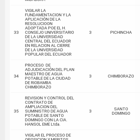
VIGILAR LA
FUNDAMENTACION Y LA
APLICACIÓN DE LA
RESOLUCIOON
ADOPTADA POE EL H.
33
CONSEJO UNIVERSITARIO
3
PICHINCHA
DE LA UNIVERSIDAD
CENTRAL DEL ECUADOR
EN RELACION AL CIERRE
DE LA UNIVERSIDAD
POPULAR DEL ECUADOR
PROCESO DE
ADJUDICACIÓN DEL PLAN
MAESTRO DE AGUA
34
3
CHIMBORAZO
POTABLE DE LA CIUDAD
DE RIOBAMBA
CHIMBORAZO
REVISION Y CONTROL DEL
CONTRATO DE
AMPLIACION DEL
SANTO
35
SUMINISTRO DE AGUA
3
DOMINGO
POTABLE DE SANTO
DOMINGO CON LA CIA.
HANSOL EME Ltda.
VIGILAR EL PROCESO DE
OPOSICION Y MERITOS