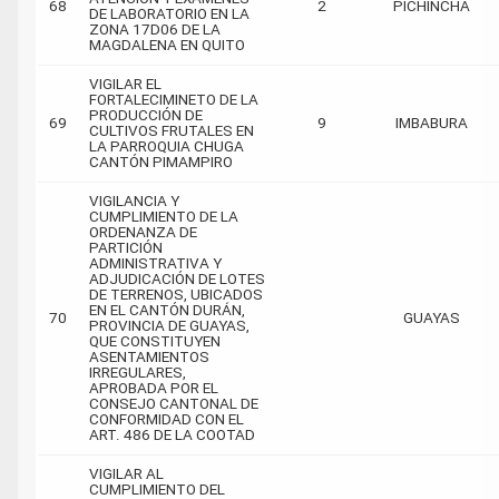
68
2
PICHINCHA
DE LABORATORIO EN LA
ZONA 17D06 DE LA
MAGDALENA EN QUITO
VIGILAR EL
FORTALECIMINETO DE LA
PRODUCCIÓN DE
69
9
IMBABURA
CULTIVOS FRUTALES EN
LA PARROQUIA CHUGA
CANTÓN PIMAMPIRO
VIGILANCIA Y
CUMPLIMIENTO DE LA
ORDENANZA DE
PARTICIÓN
ADMINISTRATIVA Y
ADJUDICACIÓN DE LOTES
DE TERRENOS, UBICADOS
EN EL CANTÓN DURÁN,
70
GUAYAS
PROVINCIA DE GUAYAS,
QUE CONSTITUYEN
ASENTAMIENTOS
IRREGULARES,
APROBADA POR EL
CONSEJO CANTONAL DE
CONFORMIDAD CON EL
ART. 486 DE LA COOTAD
VIGILAR AL
CUMPLIMIENTO DEL