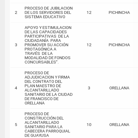
PROCESO DE JUBILACION
2
DE LOS SERVIDORES DEL
12
PICHINCHA
SISTEMA EDUCATIVO
APOYO Y ESTIMULACION
DE LAS CAPACIDADES
PARTICIPATIVAS DE LA
CIUDADANÍA PARA
3
PROMOVER SU ACCIÓN
12
PICHINCHA
PROTAGÓNICA A
TRAVÉS DE LA
MODALIDAD DE FONDOS
CONCURSABLES”.
PROCESO DE
ADJUDICACION Y FIRMA
DEL CONTRATO DEL
PLAN MAESTRO DE
4
3
ORELLANA
ALCANTARILLADO
SANITARIO DE LA CIUDAD
DE FRANCISCO DE
ORELLANA
PROCESO DE
CONSTRUCCIÓN DEL
ALCANTARILLADO
5
10
ORELLANA
SANITARIO PARA LA
CABECERA PARROQUIAL
DE GUAYUSA