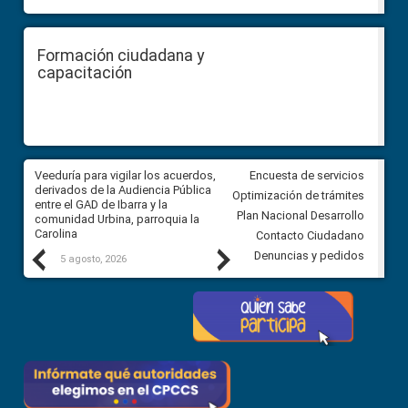
Formación ciudadana y
capacitación
Veeduría para vigilar los acuerdos,
CPCCS convoca a Veeduría
Encuesta de servicios
derivados de la Audiencia Pública
Ciudadana para vigilar el conc
Optimización de trámites
entre el GAD de Ibarra y la
en la Universidad de Cuenca
Plan Nacional Desarrollo
comunidad Urbina, parroquia la
Carolina
Contacto Ciudadano
Previous
Next
Denuncias y pedidos
5 agosto, 2026
5 agosto, 2026