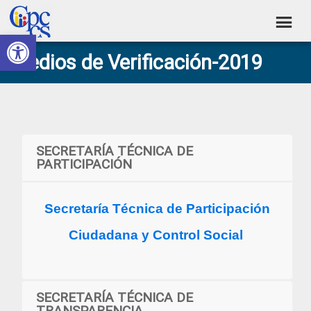
Skip
Skip
Skip
Skip
to
to
to
to
Abrir barra de herramientas
Consejo
primary
main
primary
footer
Construyendo
Medios de Verificación-2019
navigation
content
sidebar
de
Poder
Ciudadano
Participación
Ciudadana
y
SECRETARÍA TÉCNICA DE
Control
PARTICIPACIÓN
Social
Secretaría Técnica de Participación
Ciudadana y Control Social
SECRETARÍA TÉCNICA DE
TRANSPARENCIA