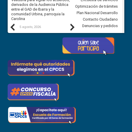
 a
derivados de la Audiencia Pública
Ciudadana para vigilar el conc
Optimización de trámites
ión
entre el GAD de Ibarra y la
en la Universidad de Cuenca
Plan Nacional Desarrollo
comunidad Urbina, parroquia la
Carolina
Contacto Ciudadano
Previous
Next
Denuncias y pedidos
5 agosto, 2026
5 agosto, 2026