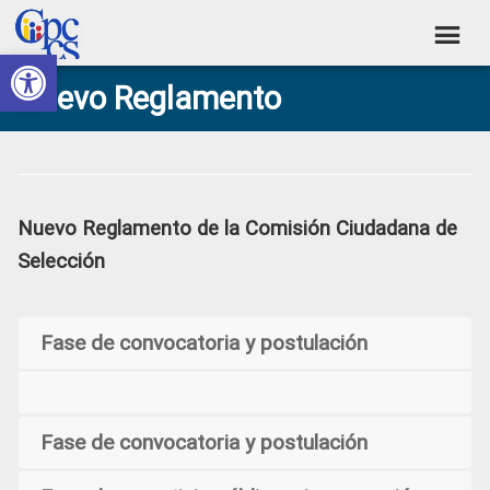
Skip
Skip
Skip
Skip
to
to
to
to
Abrir barra de herramientas
Consejo
primary
main
primary
footer
Construyendo
Nuevo Reglamento
navigation
content
sidebar
de
Poder
Ciudadano
Participación
Ciudadana
y
Nuevo Reglamento de la Comisión Ciudadana de
Control
Selección
Social
Fase de convocatoria y postulación
Fase de convocatoria y postulación