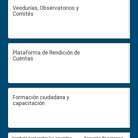
Veedurías, Observatorios y
Comités
Plataforma de Rendición de
Cuentas
Formación ciudadana y
capacitación
Veeduría para vigilar los acuerdos,
CPCCS convoca a Veeduría
Encuesta de servicios