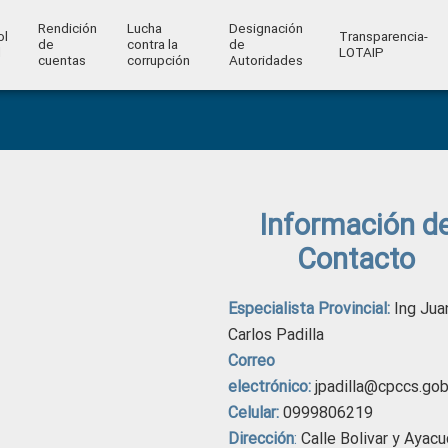
Rendición
Lucha
Designación
ol
Transparencia-
de
contra la
de
l
LOTAIP
cuentas
corrupción
Autoridades
Información d
Contacto
Especialista Provincial:
Ing Jua
Carlos Padilla
Correo
electrónico:
jpadilla@cpccs.gob
Celular:
0999806219
Dirección
:
Calle Bolivar y Ayac