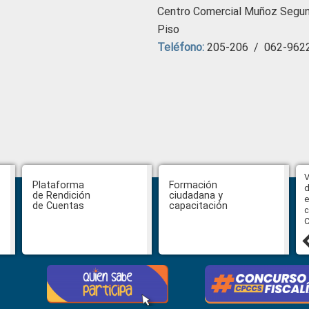
Centro Comercial Muñoz Segu
Piso
Teléfono:
205-206 / 062-962
Abiertas impugnaciones a los
V
Plataforma
Formación
delegados de la Función Judicial a
d
de Rendición
ciudadana y
la Comisión Ciudadana de
e
de Cuentas
capacitación
Selección para la designación de
c
Fiscal General del Estado
C
24 julio, 2026