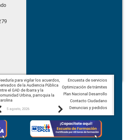
ndo
279
eeduría para vigilar los acuerdos,
Encuesta de servicios
CPCCS convoca a Veeduría
erivados de la Audiencia Pública
Ciudadana para vigilar el concurso
Optimización de trámites
ntre el GAD de Ibarra y la
en la Universidad de Cuenca
Plan Nacional Desarrollo
omunidad Urbina, parroquia la
arolina
Contacto Ciudadano
Previous
Next
Denuncias y pedidos
5 agosto, 2026
5 agosto, 2026