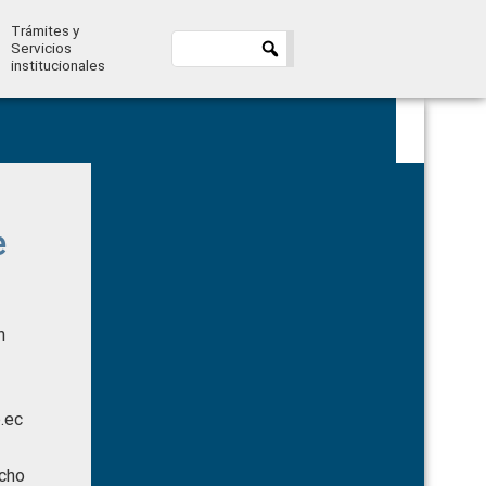
Trámites y
Servicios
institucionales
Primary
Sidebar
e
n
.ec
ucho