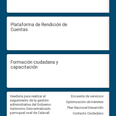
Plataforma de Rendición de
Cuentas
Formación ciudadana y
capacitación
Veeduría para realizar el
Veeduría para vigilar los acue
Encuesta de servicios
ra
seguimiento de la gestión
derivados de la Audiencia Púb
Optimización de trámites
ara
administrativa del Gobierno
entre el GAD de Ibarra y la
Plan Nacional Desarrollo
Autónomo Descentralizado
comunidad Urbina, parroquia l
parroquial rural de Calacalí
Carolina
Contacto Ciudadano