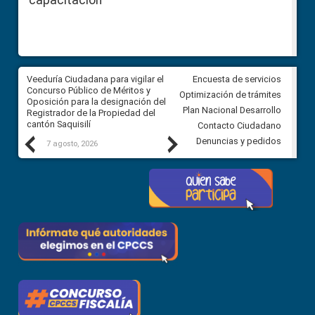
capacitación
Veeduría Ciudadana para vigilar el
Veeduría Ciudadana para vigila
Encuesta de servicios
Concurso Público de Méritos y
construcción del asfaltado de
Optimización de trámites
Oposición para la designación del
diferentes barrios del sector 
Plan Nacional Desarrollo
Registrador de la Propiedad del
Ballenita del cantón Santa Ele
cantón Saquisilí
Contacto Ciudadano
Previous
Next
Denuncias y pedidos
7 agosto, 2026
7 agosto, 2026