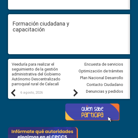
Formación ciudadana y
capacitación
Veeduría para realizar el
Veeduría para vigilar los acue
Encuesta de servicios
ra
seguimiento de la gestión
derivados de la Audiencia Púb
Optimización de trámites
ara
administrativa del Gobierno
entre el GAD de Ibarra y la
Plan Nacional Desarrollo
Autónomo Descentralizado
comunidad Urbina, parroquia l
parroquial rural de Calacalí
Carolina
Contacto Ciudadano
Previous
Next
Denuncias y pedidos
6 agosto, 2026
5 agosto, 2026