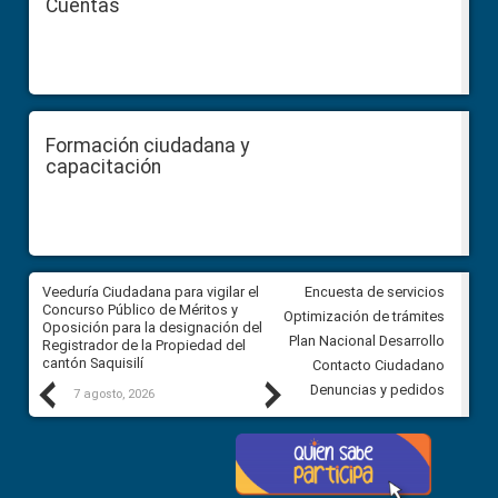
Cuentas
Formación ciudadana y
capacitación
Veeduría Ciudadana para vigilar el
Veeduría Ciudadana para vigila
Encuesta de servicios
Concurso Público de Méritos y
construcción del asfaltado de
Optimización de trámites
Oposición para la designación del
diferentes barrios del sector 
Plan Nacional Desarrollo
Registrador de la Propiedad del
Ballenita del cantón Santa Ele
cantón Saquisilí
Contacto Ciudadano
Previous
Next
Denuncias y pedidos
7 agosto, 2026
7 agosto, 2026