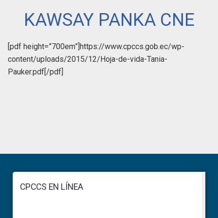
KAWSAY PANKA CNE
[pdf height=”700em”]https://www.cpccs.gob.ec/wp-
content/uploads/2015/12/Hoja-de-vida-Tania-
Pauker.pdf[/pdf]
Primary
Sidebar
Footer
CPCCS EN LÍNEA