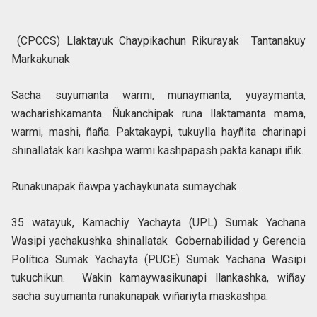
(CPCCS) Llaktayuk Chaypikachun Rikurayak Tantanakuy
Markakunak
Sacha suyumanta warmi, munaymanta, yuyaymanta,
wacharishkamanta. Ñukanchipak runa llaktamanta mama,
warmi, mashi, ñaña. Paktakaypi, tukuylla hayñita charinapi
shinallatak kari kashpa warmi kashpapash pakta kanapi iñik.
Runakunapak ñawpa yachaykunata sumaychak.
35 watayuk, Kamachiy Yachayta (UPL) Sumak Yachana
Wasipi yachakushka shinallatak Gobernabilidad y Gerencia
Política Sumak Yachayta (PUCE) Sumak Yachana Wasipi
tukuchikun. Wakin kamaywasikunapi llankashka, wiñay
sacha suyumanta runakunapak wiñariyta maskashpa.