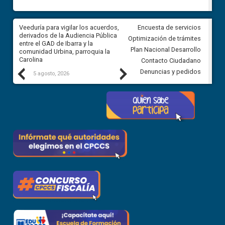
Veeduría para vigilar los acuerdos,
CPCCS convoca a Veeduría
Encuesta de servicios
a
derivados de la Audiencia Pública
Ciudadana para vigilar el conc
Optimización de trámites
ión
entre el GAD de Ibarra y la
en la Universidad de Cuenca
Plan Nacional Desarrollo
comunidad Urbina, parroquia la
Carolina
Contacto Ciudadano
Previous
Next
Denuncias y pedidos
5 agosto, 2026
5 agosto, 2026