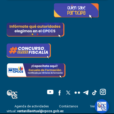
Agenda de actividades
Contáctanos
Ventanilla
virtual
:
ventanillavirtual@cpccs.gob.ec