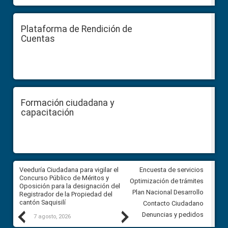
Plataforma de Rendición de
Cuentas
Formación ciudadana y
capacitación
Veeduría Ciudadana para vigilar el
Veeduría Ciudadana para vigila
Encuesta de servicios
Concurso Público de Méritos y
construcción del asfaltado de
Optimización de trámites
Oposición para la designación del
diferentes barrios del sector 
Plan Nacional Desarrollo
Registrador de la Propiedad del
Ballenita del cantón Santa Ele
cantón Saquisilí
Contacto Ciudadano
Previous
Next
Denuncias y pedidos
7 agosto, 2026
7 agosto, 2026